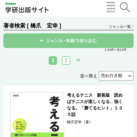
著者検索 [ 橋爪 宏幸 ]
ジャンル一覧
1-10件 / 全12件
1
2
並べ替え
考えるテニス 新装版 読め
ばテニスが楽しくなる、強く
なる。「勝てるヒント」１３
５話
橋爪宏幸（著）