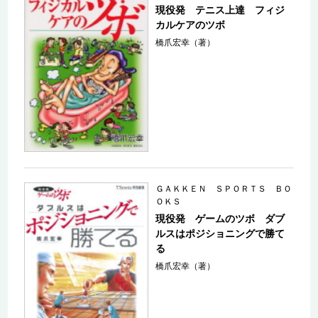
現役発 テニス上達 フィジ
カルケアのツボ
橋爪宏幸（著）
ＧＡＫＫＥＮ ＳＰＯＲＴＳ ＢＯ
ＯＫＳ
現役発 ゲームのツボ ダブ
ルスはポジショニングで勝て
る
橋爪宏幸（著）