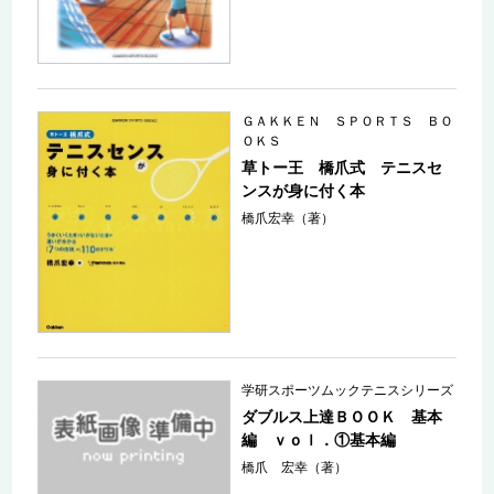
ＧＡＫＫＥＮ ＳＰＯＲＴＳ ＢＯ
ＯＫＳ
草トー王 橋爪式 テニスセ
ンスが身に付く本
橋爪宏幸（著）
学研スポーツムックテニスシリーズ
ダブルス上達ＢＯＯＫ 基本
編 ｖｏｌ．①基本編
橋爪 宏幸（著）