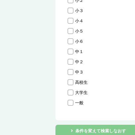
小２
小３
小４
小５
小６
中１
中２
中３
高校生
大学生
一般
条件を変えて検索しなおす