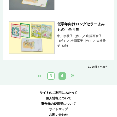
低学年向けロングセラーよみ
もの 全４巻
中川李枝子（作）
／
山脇百合子
（絵）
／
松岡享子（作）
／
大社玲
子（絵）
31-36件 / 全36件
3
4
サイトのご利用にあたって
個人情報について
著作物の使用等について
サイトマップ
お問い合わせ