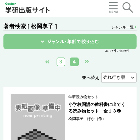
著者検索 [ 松岡享子 ]
ジャンル一覧
31-36件 / 全36件
3
4
並べ替え
学研読み物セット
小学校国語の教科書に出てく
る読み物セット 全１３巻
松岡享子 ほか（作）