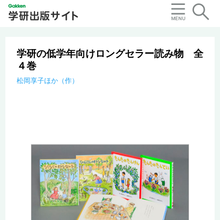
学研の低学年向けロングセラー読み物 全
４巻
松岡享子ほか（作）