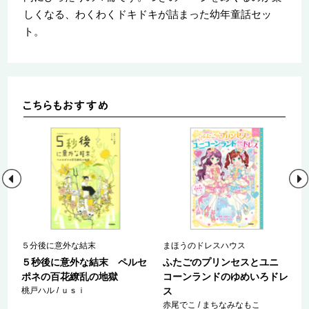
しくなる、わくわくドキドキが詰まった幼年童話セッ
ト。
５分後に意外な結末
まほうのドレスハウス
ロ
５秒後に意外な結末 ペルセ
ふたごのプリンセスとユニ
ポネの百花繚乱の地獄
コーンランドのゆめいろドレ
桃戸ハル / ｕｓｉ
ス
赤尾でこ / まちなみなもこ