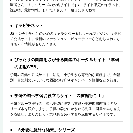
医者さん！！」シリーズの公式サイトです♪ サイト限定のイラスト、
読み物、最新情報、もりだくさん！ 遊びにきてね☆
キラピチネット
JS（女子小学生）のためのキャラクター＆おしゃれマガジン、キラピ
チ公式サイト。最新のファッション、ビューティーなどおしゃれにな
れちゃう情報がもりだくさん！
ぴったりの図鑑をさがせる図鑑のポータルサイト 「学研
の図鑑WEB」
学研の図鑑の公式サイト。幼児、小学生から専門的な図鑑まで、年齢
別・目的別のいろいろな図鑑の紹介やキャンペーン情報などを紹介。
学研の調べ学習お役立ちサイト「図書館行こ！」
学研グループ発行の、調べ学習に役立つ書籍や学校図書館向けのシ
リーズ本を紹介します。子供の学びにかかわる先生・司書のみなさん
を応援し、より楽しく・実りある調べ学習を支援するサイトです。
「5分後に意外な結末」シリーズ