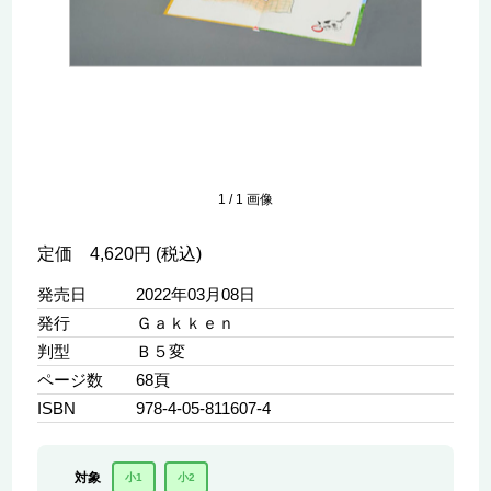
1
/
1
画像
定価 4,620円 (税込)
発売日
2022年03月08日
発行
Ｇａｋｋｅｎ
判型
Ｂ５変
ページ数
68頁
ISBN
978-4-05-811607-4
対象
小1
小2