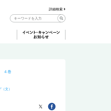
詳細検索
 ４巻
ず（文）