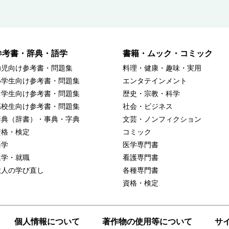
参考書・辞典・語学
書籍・ムック・コミック
幼児向け参考書・問題集
料理・健康・趣味・実用
小学生向け参考書・問題集
エンタテインメント
中学生向け参考書・問題集
歴史・宗教・科学
高校生向け参考書・問題集
社会・ビジネス
辞典（辞書）・事典・字典
文芸・ノンフィクション
資格・検定
コミック
語学
医学専門書
進学・就職
看護専門書
大人の学び直し
各種専門書
資格・検定
個人情報について
著作物の使用等について
サ