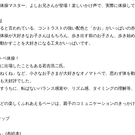
体操マスター、よしお兄さんが登場！楽しいかけ声で、実際に体操して
は
ると言われている、コントラストの強い配色と「かお」がいっぱいの赤
体操が大好きなお子さんはもちろん、歩き出す前のお子さん、歩き始め
動かすことを大好きになる工夫がいっぱいです。
トペ体操！
に出場したこともある若吉浩二氏。
ねくね」など、小さなお子さまが大好きなオノマトペで、思わず体を動
も大好評でした。
すうちに、転ばないバランス感覚や、リズム感、タイミングの理解等、
どの楽しくふれあえるページは、親子のコミュニケーションのきっかけ
ナップ
」(布絵本)