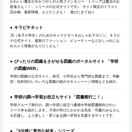
かわいい魔女が大かつやくの人気ファンタジー「トリシアは魔法のお
医者さん！！」シリーズの公式サイトです♪ サイト限定のイラスト、
読み物、最新情報、もりだくさん！ 遊びにきてね☆
キラピチネット
JS（女子小学生）のためのキャラクター＆おしゃれマガジン、キラピ
チ公式サイト。最新のファッション、ビューティーなどおしゃれにな
れちゃう情報がもりだくさん！
ぴったりの図鑑をさがせる図鑑のポータルサイト 「学研
の図鑑WEB」
学研の図鑑の公式サイト。幼児、小学生から専門的な図鑑まで、年齢
別・目的別のいろいろな図鑑の紹介やキャンペーン情報などを紹介。
学研の調べ学習お役立ちサイト「図書館行こ！」
学研グループ発行の、調べ学習に役立つ書籍や学校図書館向けのシ
リーズ本を紹介します。子供の学びにかかわる先生・司書のみなさん
を応援し、より楽しく・実りある調べ学習を支援するサイトです。
「5分後に意外な結末」シリーズ