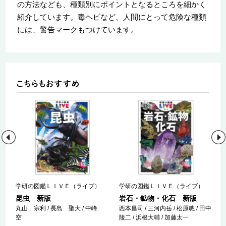
の方法なども、種類別にポイントとなるところを細かく
紹介しています。毒ヘビなど、人間にとって危険な種類
には、警告マークもつけています。
学研の図鑑ＬＩＶＥ（ライブ）
学研の図鑑ＬＩＶＥ（ライブ）
昆虫 新版
岩石・鉱物・化石 新版
丸山 宗利 / 長島 聖大 / 中峰
西本昌司 / 三河内岳 / 松原聰 / 田中
館
空
陵二 / 浜根大輔 / 加藤太一