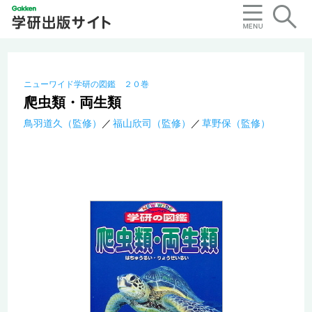
ニューワイド学研の図鑑 ２０巻
爬虫類・両生類
鳥羽道久（監修）
福山欣司（監修）
草野保（監修）