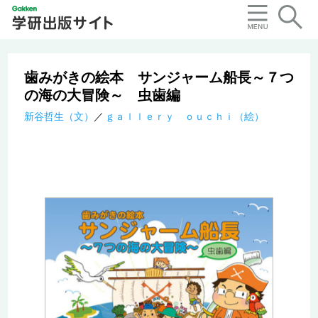
歯みがきの絵本 サンジャーム船長～７つ
の海の大冒険～ 虫歯編
新谷哲生（文）
ｇａｌｌｅｒｙ ｏｕｃｈｉ（絵）