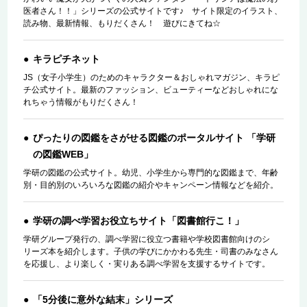
医者さん！！」シリーズの公式サイトです♪ サイト限定のイラスト、
読み物、最新情報、もりだくさん！ 遊びにきてね☆
キラピチネット
JS（女子小学生）のためのキャラクター＆おしゃれマガジン、キラピ
チ公式サイト。最新のファッション、ビューティーなどおしゃれにな
れちゃう情報がもりだくさん！
ぴったりの図鑑をさがせる図鑑のポータルサイト 「学研
の図鑑WEB」
学研の図鑑の公式サイト。幼児、小学生から専門的な図鑑まで、年齢
別・目的別のいろいろな図鑑の紹介やキャンペーン情報などを紹介。
学研の調べ学習お役立ちサイト「図書館行こ！」
学研グループ発行の、調べ学習に役立つ書籍や学校図書館向けのシ
リーズ本を紹介します。子供の学びにかかわる先生・司書のみなさん
を応援し、より楽しく・実りある調べ学習を支援するサイトです。
「5分後に意外な結末」シリーズ