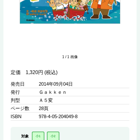
1
/
1
画像
定価 1,320円 (税込)
発売日
2014年09月04日
発行
Ｇａｋｋｅｎ
判型
Ａ５変
ページ数
28頁
ISBN
978-4-05-204049-8
対象
小1
小2