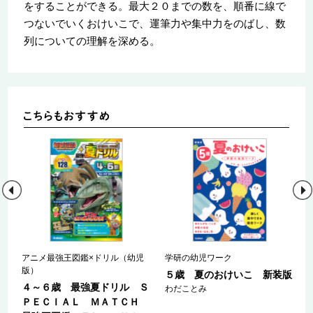
をすることができる。最大２０までの数を、順番に線で
つないでいくおけいこで、運筆力や集中力をのばし、数
列についての理解を深める。
児
アニメ最強王図鑑×ドリル（幼児
学研の幼児ワーク
版）
５歳 夏のおけいこ 新装版
Ｓ
４～６歳 最強夏ドリル Ｓ
わだことみ
Ｈ
ＰＥＣＩＡＬ ＭＡＴＣＨ