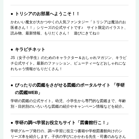
トリシアのお部屋へようこそ！！
かわいい魔女が大かつやくの人気ファンタジー「トリシアは魔法のお
医者さん！！」シリーズの公式サイトです♪ サイト限定のイラスト、
読み物、最新情報、もりだくさん！ 遊びにきてね☆
キラピチネット
JS（女子小学生）のためのキャラクター＆おしゃれマガジン、キラピ
チ公式サイト。最新のファッション、ビューティーなどおしゃれにな
れちゃう情報がもりだくさん！
ぴったりの図鑑をさがせる図鑑のポータルサイト 「学研
の図鑑WEB」
学研の図鑑の公式サイト。幼児、小学生から専門的な図鑑まで、年齢
別・目的別のいろいろな図鑑の紹介やキャンペーン情報などを紹介。
学研の調べ学習お役立ちサイト「図書館行こ！」
学研グループ発行の、調べ学習に役立つ書籍や学校図書館向けのシ
リーズ本を紹介します。子供の学びにかかわる先生・司書のみなさん