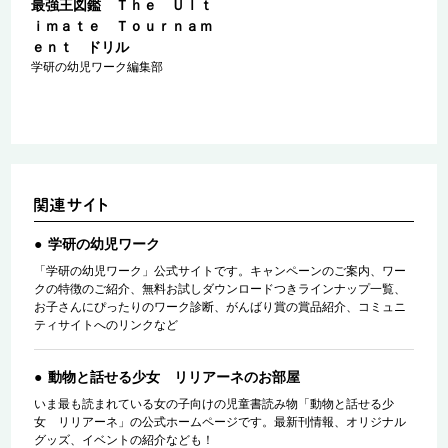
ｔ
最強王図鑑 Ｔｈｅ Ｕｌｔ
ｍ
ｉｍａｔｅ Ｔｏｕｒｎａｍ
ｅｎｔ ドリル
学研の幼児ワーク編集部
学研の幼児ワーク
「学研の幼児ワーク」公式サイトです。キャンペーンのご案内、ワー
クの特徴のご紹介、無料お試しダウンロードつきラインナップ一覧、
お子さんにぴったりのワーク診断、がんばり賞の賞品紹介、コミュニ
ティサイトへのリンクなど
動物と話せる少女 リリアーネのお部屋
いま最も読まれている女の子向けの児童書読み物「動物と話せる少
女 リリアーネ」の公式ホームページです。最新刊情報、オリジナル
グッズ、イベントの紹介なども！