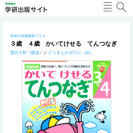
学研の頭脳開発プラス
３歳 ４歳 かいてけせる てんつなぎ
望月士郎（構成）
どうまんかずのり（絵）