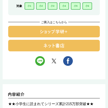
対象
小1
小2
小3
小4
小5
小6
ご購入はこちらから
★★小学生に読まれてシリーズ累計215万部突破★★