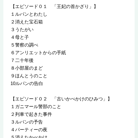
【エピソード０１ 「王妃の首かざり」】
１ルパンとわたし
２消えた宝石箱
３うたがい
４母と子
５警察の調べ
６アンリエットからの手紙
７二十年後
８小部屋のまど
９ほんとうのこと
10ルパンの告白
【エピソード０２ 「古いかべかけのひみつ」】
１ガニマール警部のこと
２列車で起きた事件
３ルパンの予告
４パーティーの夜
５消えたかべかけ