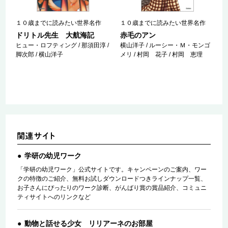
１０歳までに読みたい世界名作
１０歳までに読みたい世界名作
ム
ドリトル先生 大航海記
赤毛のアン
ヒュー・ロフティング / 那須田淳 /
横山洋子 / ルーシー・Ｍ・モンゴ
脚次郎 / 横山洋子
メリ / 村岡 花子 / 村岡 恵理
学研の幼児ワーク
「学研の幼児ワーク」公式サイトです。キャンペーンのご案内、ワー
クの特徴のご紹介、無料お試しダウンロードつきラインナップ一覧、
お子さんにぴったりのワーク診断、がんばり賞の賞品紹介、コミュニ
ティサイトへのリンクなど
動物と話せる少女 リリアーネのお部屋