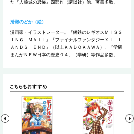
た『人狼城の恐怖』四部作（講談社）他、著書多数。
清瀬のどか（絵）
漫画家・イラストレーター。『鋼鉄のレギオスＭＩＳＳ
ＩＮＧ ＭＡＩＬ』『ファイナルファンタジーＸＩ Ｌ
ＡＮＤＳ ＥＮＤ』（以上ＫＡＤＯＫＡＷＡ）、『学研
まんがＮＥＷ日本の歴史０４』（学研）等作品多数。