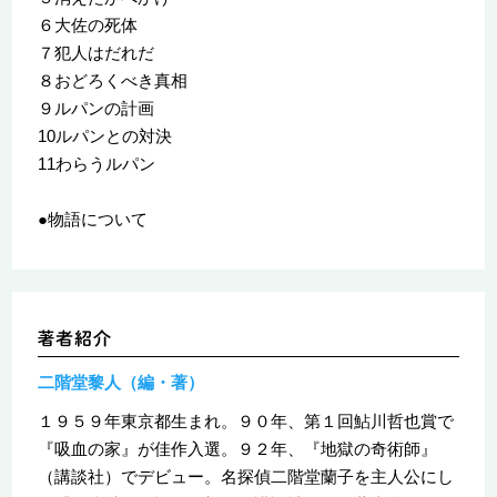
６大佐の死体
７犯人はだれだ
８おどろくべき真相
９ルパンの計画
10ルパンとの対決
11わらうルパン
●物語について
二階堂黎人（編・著）
１９５９年東京都生まれ。９０年、第１回鮎川哲也賞で
『吸血の家』が佳作入選。９２年、『地獄の奇術師』
（講談社）でデビュー。名探偵二階堂蘭子を主人公にし