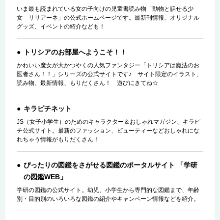
いま最も読まれている女の子向けの児童書読み物「動物と話せる少
女 リリアーネ」の公式ホームページです。最新刊情報、オリジナル
グッズ、イベントの紹介なども！
トリシアのお部屋へようこそ！！
かわいい魔女が大かつやくの人気ファンタジー「トリシアは魔法のお
医者さん！！」シリーズの公式サイトです♪ サイト限定のイラスト、
読み物、最新情報、もりだくさん！ 遊びにきてね☆
キラピチネット
JS（女子小学生）のためのキャラクター＆おしゃれマガジン、キラピ
チ公式サイト。最新のファッション、ビューティーなどおしゃれにな
れちゃう情報がもりだくさん！
ぴったりの図鑑をさがせる図鑑のポータルサイト 「学研
の図鑑WEB」
学研の図鑑の公式サイト。幼児、小学生から専門的な図鑑まで、年齢
別・目的別のいろいろな図鑑の紹介やキャンペーン情報などを紹介。