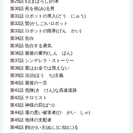
第29話 幻(まぼろし)の本
第30話 死を視(み)る男
第31話 ロボットの導入(どう にゅう)
第32話 賢(かしこ)いロボット
第33話 ロボットの限界(げん かい)
第34話 告白
第35話 告白する勇気
第36話 最後の審判(しん ぱん)
第37話 シンデレラ・ストーリー
第38話 愛はお金では買えない
第39話 法治(ほう ち)主義
第40話 最後の一言
第41話 危険(き けん)な高速道路
第42話 テロリスト
第43話 神様の罰(ばつ)
第44話 運の悪い被害者(ひ がい しゃ)
第45話 地球の支配者
第46話 飼(か)い主(ぬし)に似(に)る