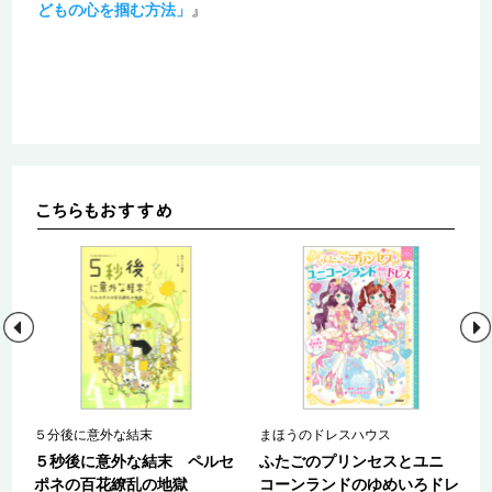
どもの心を掴む方法」
』
５分後に意外な結末
まほうのドレスハウス
ロ
５秒後に意外な結末 ペルセ
ふたごのプリンセスとユニ
ポネの百花繚乱の地獄
コーンランドのゆめいろドレ