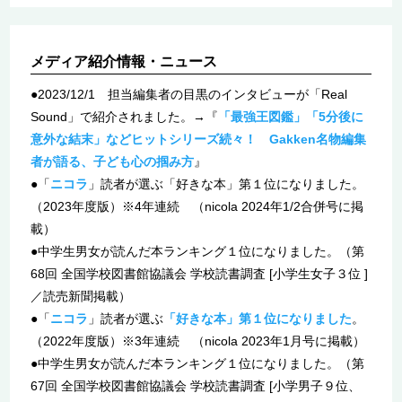
メディア紹介情報・ニュース
●2023/12/1 担当編集者の目黒のインタビューが「Real
Sound」で紹介されました。→『
「最強王図鑑」「5分後に
意外な結末」などヒットシリーズ続々！ Gakken名物編集
者が語る、子ども心の掴み方
』
●「
ニコラ
」読者が選ぶ「好きな本」第１位になりました。
（2023年度版）※4年連続 （nicola 2024年1/2合併号に掲
載）
●中学生男女が読んだ本ランキング１位になりました。（第
68回 全国学校図書館協議会 学校読書調査 [小学生女子３位 ]
／読売新聞掲載）
●「
ニコラ
」読者が選ぶ
「好きな本」第１位になりました
。
（2022年度版）※3年連続 （nicola 2023年1月号に掲載）
●中学生男女が読んだ本ランキング１位になりました。（第
67回 全国学校図書館協議会 学校読書調査 [小学男子９位、