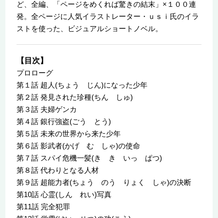
ど、全編、「ページをめくれば驚きの結末」×１００連
発。全ページに人気イラストレーター・ｕｓｉ氏のイラ
ストを使った、ビジュアルショートノベル。
【目次】
プロローグ
第１話 超人(ちょう じん)になった少年
第２話 発見された珍種(ちん しゅ)
第３話 夫婦ゲンカ
第４話 銀行強盗(ごう とう)
第５話 未来の世界から来た少年
第６話 影武者(かげ む しゃ)の使命
第７話 スパイ危機一髪(き き いっ ぱつ)
第８話 代わりとなる人材
第９話 超能力者(ちょう のう りょく しゃ)の決断
第10話 心霊(しん れい)写真
第11話 完全犯罪