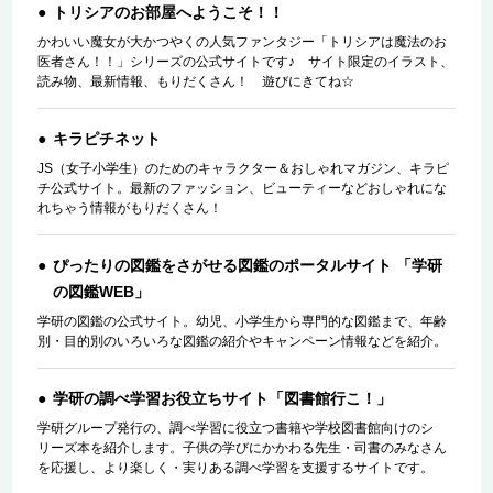
トリシアのお部屋へようこそ！！
かわいい魔女が大かつやくの人気ファンタジー「トリシアは魔法のお
医者さん！！」シリーズの公式サイトです♪ サイト限定のイラスト、
読み物、最新情報、もりだくさん！ 遊びにきてね☆
キラピチネット
JS（女子小学生）のためのキャラクター＆おしゃれマガジン、キラピ
チ公式サイト。最新のファッション、ビューティーなどおしゃれにな
れちゃう情報がもりだくさん！
ぴったりの図鑑をさがせる図鑑のポータルサイト 「学研
の図鑑WEB」
学研の図鑑の公式サイト。幼児、小学生から専門的な図鑑まで、年齢
別・目的別のいろいろな図鑑の紹介やキャンペーン情報などを紹介。
学研の調べ学習お役立ちサイト「図書館行こ！」
学研グループ発行の、調べ学習に役立つ書籍や学校図書館向けのシ
リーズ本を紹介します。子供の学びにかかわる先生・司書のみなさん
を応援し、より楽しく・実りある調べ学習を支援するサイトです。