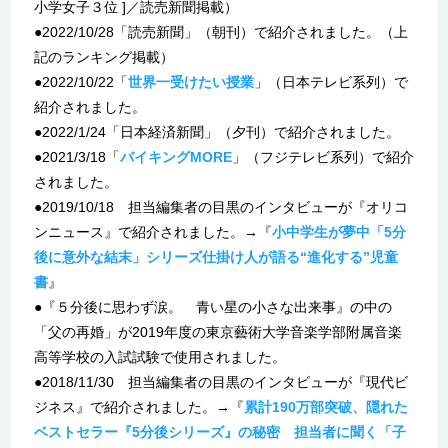
小学女子３位 ]／読売新聞掲載）
●2022/10/28「読売新聞」（朝刊）で紹介されました。（上
記のランキング掲載）
●2022/10/22「
世界一受けたい授業
」（日本テレビ系列）で
紹介されました。
●2022/1/24「日本経済新聞」（夕刊）で紹介されました。
●2021/3/18「
バイキングMORE
」（フジテレビ系列）で紹介
されました。
●2019/10/18 担当編集者の目黒のインタビューが『オリコ
ンニュース』で紹介されました。→『
小中学生が夢中「5分
後に意外な結末」シリーズ仕掛け人が語る“進化する”児童
書
』
●『５分後に思わず涙。 青い星の小さな出来事』の中の
「父の再婚」が2019年度の東京藝術大学音楽学部附属音楽
高等学校の入試試験で使用されました。
●2018/11/30 担当編集者の目黒のインタビューが『現代ビ
ジネス』で紹介されました。→『
累計190万部突破、隠れた
ベストセラー『5分後シリーズ』の秘密 担当者に聞く「子