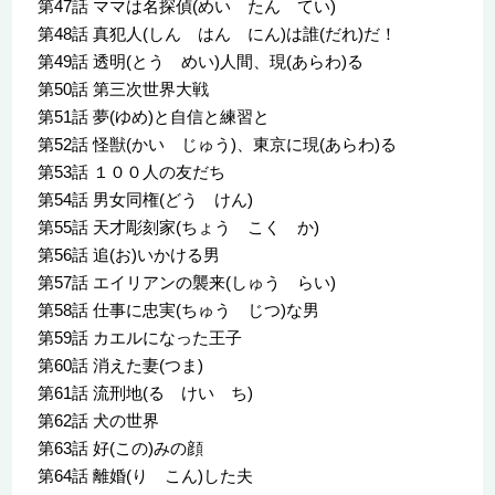
第47話 ママは名探偵(めい たん てい)
第48話 真犯人(しん はん にん)は誰(だれ)だ！
第49話 透明(とう めい)人間、現(あらわ)る
第50話 第三次世界大戦
第51話 夢(ゆめ)と自信と練習と
第52話 怪獣(かい じゅう)、東京に現(あらわ)る
第53話 １００人の友だち
第54話 男女同権(どう けん)
第55話 天才彫刻家(ちょう こく か)
第56話 追(お)いかける男
第57話 エイリアンの襲来(しゅう らい)
第58話 仕事に忠実(ちゅう じつ)な男
第59話 カエルになった王子
第60話 消えた妻(つま)
第61話 流刑地(る けい ち)
第62話 犬の世界
第63話 好(この)みの顔
第64話 離婚(り こん)した夫