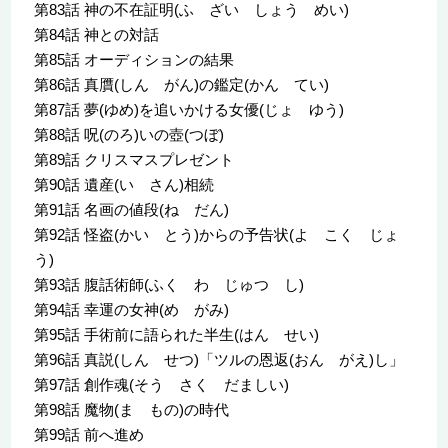
第83話 神の不在証明(ふ ざい しょう めい)
第84話 神との対話
第85話 オーディションの結果
第86話 真贋(しん がん)の鑑定(かん てい)
第87話 夢(ゆめ)を追いかける女優(じょ ゆう)
第88話 呪(のろ)いの壺(つぼ)
第89話 クリスマスプレゼント
第90話 遺産(い さん)相続
第91話 名画の値段(ね だん)
第92話 怪盗(かい とう)からの予告状(よ こく じょ
う)
第93話 腹話術師(ふく わ じゅつ し)
第94話 幸運の女神(め がみ)
第95話 手術前に語られた半生(はん せい)
第96話 真説(しん せつ)「ツルの恩返(おん がえ)し」
第97話 創作魂(そう さく だましい)
第98話 魔物(ま もの)の時代
第99話 前へ進め