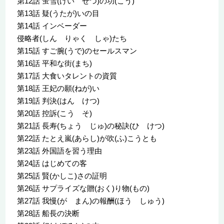
第12話 蛍雪(けい せつ)の功(こう)
第13話 疑(うたが)いの目
第14話 インベーダー
侵略者(しん りゃく しゃ)たち
第15話 すご腕(うで)のセールスマン
第16話 平和な街(まち)
第17話 大食いタレントの資質
第18話 王妃の願(ねが)い
第19話 判決(はん けつ)
第20話 控訴(こう そ)
第21話 長寿(ちょう じゅ)の秘訣(ひ けつ)
第22話 たとえ嵐(あらし)が吹(ふ)こうとも
第23話 外国語を習う理由
第24話 はじめての客
第25話 賢(かしこ)さの証明
第26話 サプライズな贈(おく)り物(もの)
第27話 我慢(が まん)の報酬(ほう しゅう)
第28話 船長の決断