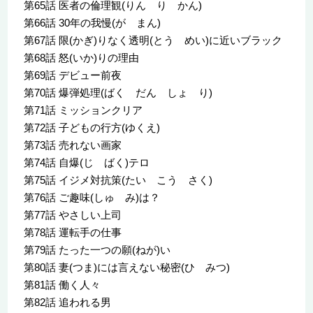
第65話 医者の倫理観(りん り かん)
第66話 30年の我慢(が まん)
第67話 限(かぎ)りなく透明(とう めい)に近いブラック
第68話 怒(いか)りの理由
第69話 デビュー前夜
第70話 爆弾処理(ばく だん しょ り)
第71話 ミッションクリア
第72話 子どもの行方(ゆくえ)
第73話 売れない画家
第74話 自爆(じ ばく)テロ
第75話 イジメ対抗策(たい こう さく)
第76話 ご趣味(しゅ み)は？
第77話 やさしい上司
第78話 運転手の仕事
第79話 たった一つの願(ねが)い
第80話 妻(つま)には言えない秘密(ひ みつ)
第81話 働く人々
第82話 追われる男