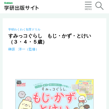
学研わくわく知育ドリル
すみっコぐらし もじ・かず・とけい
（３・４・５歳）
榊原 洋一（監修）