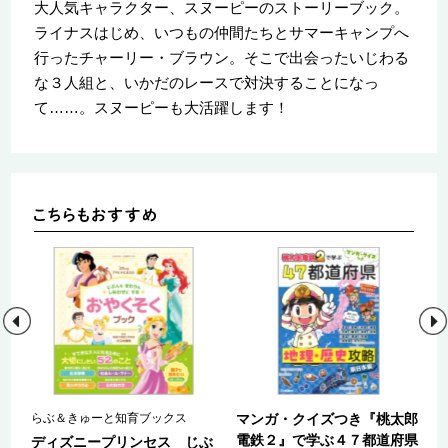
大人気キャラクター、スヌーピーのストーリーブック。
ライナスはじめ、いつもの仲間たちとサマーキャンプへ
行ったチャーリー・ブラウン。そこで出会ったいじわる
な３人組と、いかだのレースで対決することになっ
て……。スヌーピーも大活躍します！
郎
らぶ＆きゅーと知育ブックス
マンガ・クイズつき『桃太郎
県
電鉄２』で学ぶ４７都道府県
ディズニープリンセス じぶ