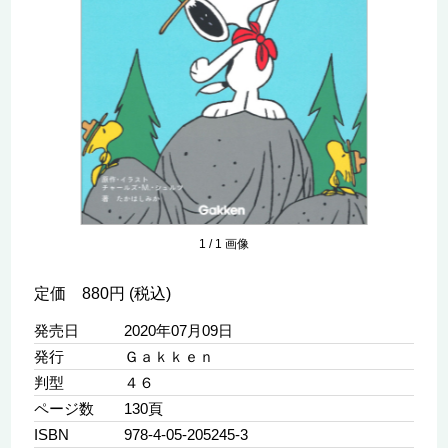
1
/
1
画像
定価 880円 (税込)
発売日
2020年07月09日
発行
Ｇａｋｋｅｎ
判型
４６
ページ数
130頁
ISBN
978-4-05-205245-3