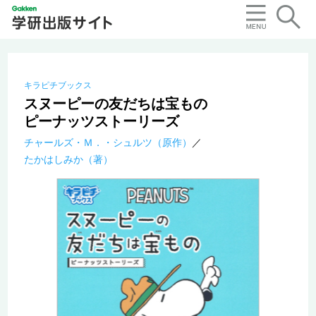
キラピチブックス
スヌーピーの友だちは宝もの
ピーナッツストーリーズ
チャールズ・Ｍ．・シュルツ（原作）
たかはしみか（著）