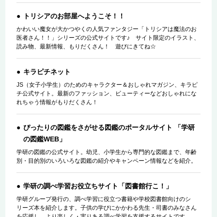
トリシアのお部屋へようこそ！！
かわいい魔女が大かつやくの人気ファンタジー「トリシアは魔法のお
医者さん！！」シリーズの公式サイトです♪ サイト限定のイラスト、
読み物、最新情報、もりだくさん！ 遊びにきてね☆
キラピチネット
JS（女子小学生）のためのキャラクター＆おしゃれマガジン、キラピ
チ公式サイト。最新のファッション、ビューティーなどおしゃれにな
れちゃう情報がもりだくさん！
ぴったりの図鑑をさがせる図鑑のポータルサイト 「学研
の図鑑WEB」
学研の図鑑の公式サイト。幼児、小学生から専門的な図鑑まで、年齢
別・目的別のいろいろな図鑑の紹介やキャンペーン情報などを紹介。
学研の調べ学習お役立ちサイト「図書館行こ！」
学研グループ発行の、調べ学習に役立つ書籍や学校図書館向けのシ
リーズ本を紹介します。子供の学びにかかわる先生・司書のみなさん
を応援し、より楽しく・実りある調べ学習を支援するサイトです。