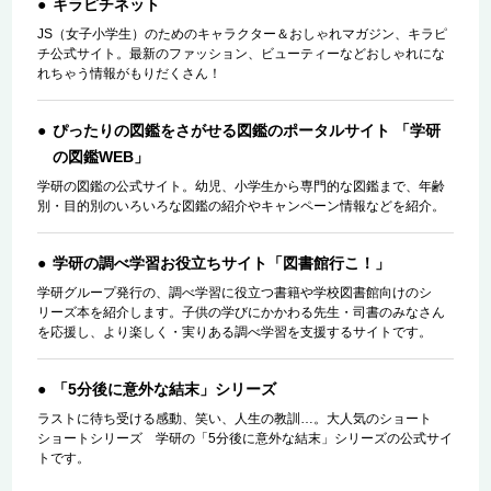
キラピチネット
JS（女子小学生）のためのキャラクター＆おしゃれマガジン、キラピ
チ公式サイト。最新のファッション、ビューティーなどおしゃれにな
れちゃう情報がもりだくさん！
ぴったりの図鑑をさがせる図鑑のポータルサイト 「学研
の図鑑WEB」
学研の図鑑の公式サイト。幼児、小学生から専門的な図鑑まで、年齢
別・目的別のいろいろな図鑑の紹介やキャンペーン情報などを紹介。
学研の調べ学習お役立ちサイト「図書館行こ！」
学研グループ発行の、調べ学習に役立つ書籍や学校図書館向けのシ
リーズ本を紹介します。子供の学びにかかわる先生・司書のみなさん
を応援し、より楽しく・実りある調べ学習を支援するサイトです。
「5分後に意外な結末」シリーズ
ラストに待ち受ける感動、笑い、人生の教訓…。大人気のショート
ショートシリーズ 学研の「5分後に意外な結末」シリーズの公式サイ
トです。