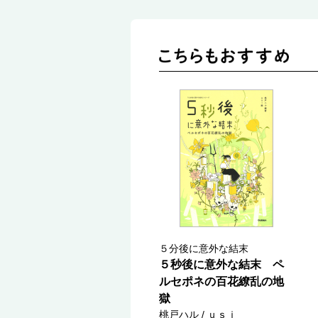
５分後に意外な結末
５秒後に意外な結末 ペ
ルセポネの百花繚乱の地
獄
桃戸ハル / ｕｓｉ