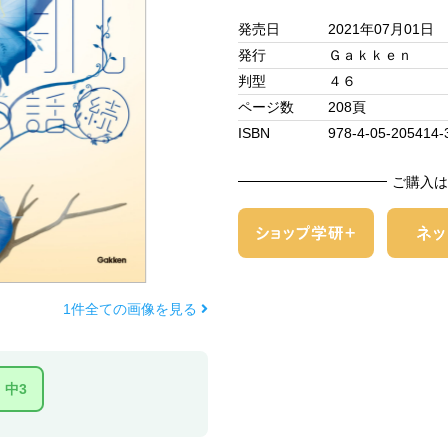
発売日
2021年07月01日
発行
Ｇａｋｋｅｎ
判型
４６
ページ数
208頁
ISBN
978-4-05-205414-
ご購入は
1件全ての画像を見る
中3