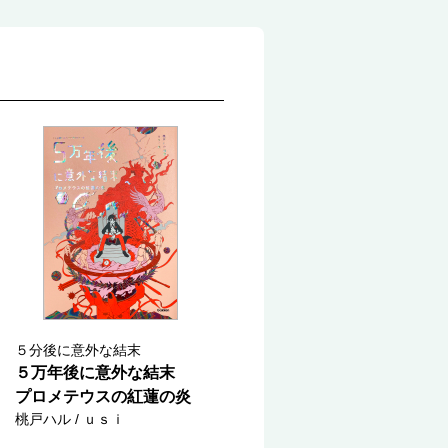
５分後に意外な結末
５万年後に意外な結末
プロメテウスの紅蓮の炎
桃戸ハル / ｕｓｉ