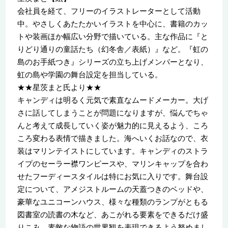
会社員を経て、フリーのイラストレーターとして活動
中。やさしくあたたかいイラストを中心に、書籍のカッ
トや装画ほか幅広い分野で描いている。主な作品に『と
りどり通りの童話たち（幻冬舎／表紙）』など。『虹の
島のお手紙つき』シリーズの立ち上げメンバーとなり、
虹の島や学園の舞台設定を担当している。
★★星茨まと氏より★★
キャンディは明るく元気で素直なムードメーカー。大げ
さに話してしまうことが問題になりますが、悩んでちゃ
んと考えて成長していく姿が魅力的に見えるよう、ころ
ころ変わる表情で描きました。海へいくお話なので、衣
装はマリンテイストにしています。キャンディのストラ
イプのセーラー襟ワンピースや、マリンキャップを合わ
せたフーディースタイルは特にお気に入りです。舞台設
定について、アメジストルームの天蓋つきのベッドや、
豪華なユニコーンハウス、様々な種類のランプがともる
図書室の読書の木など、あこがれる要素をできるだけ盛
りこみ、素敵な物語の世界観を表現できるよう努めまし