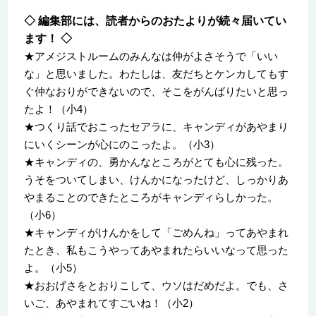
◇ 編集部には、読者からのおたよりが続々届いてい
ます！ ◇
★アメジストルームのみんなは仲がよさそうで「いい
な」と思いました。わたしは、友だちとケンカしてもす
ぐ仲なおりができないので、そこをがんばりたいと思っ
たよ！（小4）
★つくり話でおこったセアラに、キャンディがあやまり
にいくシーンが心にのこったよ。（小3）
★キャンディの、勇かんなところがとても心に残った。
うそをついてしまい、けんかになったけど、しっかりあ
やまることのできたところがキャンディらしかった。
（小6）
★キャンディがけんかをして「ごめんね」ってあやまれ
たとき、私もこうやってあやまれたらいいなって思った
よ。（小5）
★おおげさをとおりこして、ウソはだめだよ。でも、さ
いご、あやまれてすごいね！（小2）