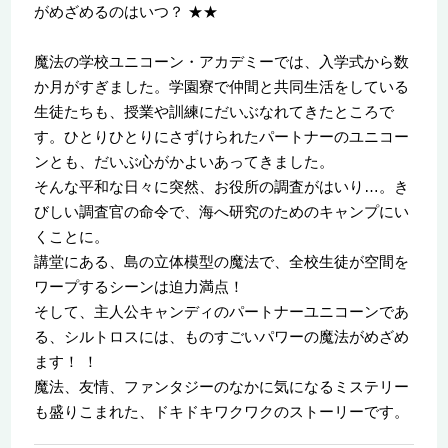
がめざめるのはいつ？ ★★
魔法の学校ユニコーン・アカデミーでは、入学式から数
か月がすぎました。学園寮で仲間と共同生活をしている
生徒たちも、授業や訓練にだいぶなれてきたところで
す。ひとりひとりにさずけられたパートナーのユニコー
ンとも、だいぶ心がかよいあってきました。
そんな平和な日々に突然、お役所の調査がはいり…。き
びしい調査官の命令で、海へ研究のためのキャンプにい
くことに。
講堂にある、島の立体模型の魔法で、全校生徒が空間を
ワープするシーンは迫力満点！
そして、主人公キャンディのパートナーユニコーンであ
る、シルトロスには、ものすごいパワーの魔法がめざめ
ます！ ！
魔法、友情、ファンタジーのなかに気になるミステリー
も盛りこまれた、ドキドキワクワクのストーリーです。