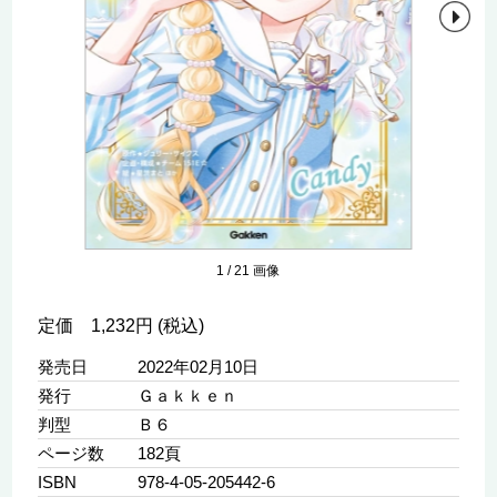
1
/
21
画像
定価 1,232円 (税込)
発売日
2022年02月10日
発行
Ｇａｋｋｅｎ
判型
Ｂ６
ページ数
182頁
ISBN
978-4-05-205442-6