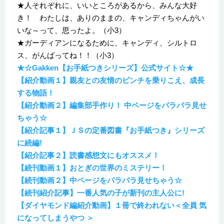
★人それぞれに、いいところがあるから、みんな大好
き！ わたしは、ありのままの、キャンディちゃんがい
いな～って、思ったよ。（小3）
★ガーディアンになるために、キャンディ、シルトロ
ス、がんばってね！！（小3）
★☆Gakken【お手紙つきシリーズ】公式サイト☆★
【紹介動画１】親友との友情のピンチを乗りこえ、成長
する物語！
【紹介動画２】編集部手作り！ 中ページをパラパラ見せ
ちゃう☆
【紹介記事１】ＪＳの定番図書『お手紙つき』シリーズ
に続編!
【紹介記事２】読書感想文にもオススメ！
【続刊動画１】おとぎの世界のミステリー！
【続刊動画２】中ページをパラパラ見せちゃう☆
【続刊紹介記事】一番人気の子が新刊の主人公に!
【ダイヤモンド編紹介動画】１冊で終われない＜全員 気
になってしまうやつ ＞