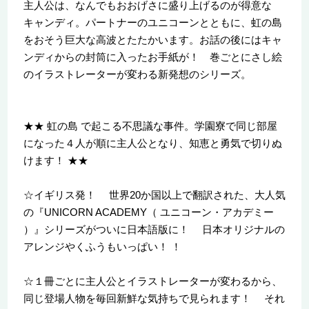
主人公は、なんでもおおげさに盛り上げるのが得意な
キャンディ。パートナーのユニコーンとともに、虹の島
をおそう巨大な高波とたたかいます。お話の後にはキャ
ンディからの封筒に入ったお手紙が！ 巻ごとにさし絵
のイラストレーターが変わる新発想のシリーズ。
★★ 虹の島 で起こる不思議な事件。学園寮で同じ部屋
になった４人が順に主人公となり、知恵と勇気で切りぬ
けます！ ★★
☆イギリス発！ 世界20か国以上で翻訳された、大人気
の『UNICORN ACADEMY（ ユニコーン・アカデミー
）』シリーズがついに日本語版に！ 日本オリジナルの
アレンジやくふうもいっぱい！ ！
☆１冊ごとに主人公とイラストレーターが変わるから、
同じ登場人物を毎回新鮮な気持ちで見られます！ それ