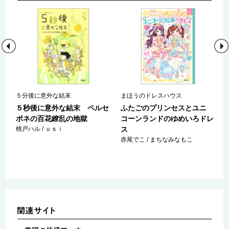
５分後に意外な結末
まほうのドレスハウス
ロ
５秒後に意外な結末 ペルセ
ふたごのプリンセスとユニ
ポネの百花繚乱の地獄
コーンランドのゆめいろドレ
桃戸ハル / ｕｓｉ
ス
赤尾でこ / まちなみなもこ