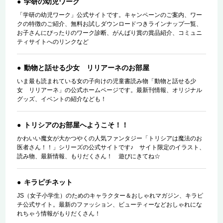
学研の幼児ワーク
「学研の幼児ワーク」公式サイトです。キャンペーンのご案内、ワー
クの特徴のご紹介、無料お試しダウンロードつきラインナップ一覧、
お子さんにぴったりのワーク診断、がんばり賞の賞品紹介、コミュニ
ティサイトへのリンクなど
動物と話せる少女 リリアーネのお部屋
いま最も読まれている女の子向けの児童書読み物「動物と話せる少
女 リリアーネ」の公式ホームページです。最新刊情報、オリジナル
グッズ、イベントの紹介なども！
トリシアのお部屋へようこそ！！
かわいい魔女が大かつやくの人気ファンタジー「トリシアは魔法のお
医者さん！！」シリーズの公式サイトです♪ サイト限定のイラスト、
読み物、最新情報、もりだくさん！ 遊びにきてね☆
キラピチネット
JS（女子小学生）のためのキャラクター＆おしゃれマガジン、キラピ
チ公式サイト。最新のファッション、ビューティーなどおしゃれにな
れちゃう情報がもりだくさん！