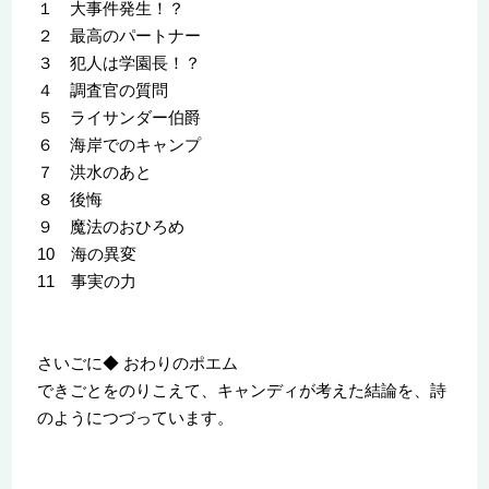
１ 大事件発生！？
２ 最高のパートナー
３ 犯人は学園長！？
４ 調査官の質問
５ ライサンダー伯爵
６ 海岸でのキャンプ
７ 洪水のあと
８ 後悔
９ 魔法のおひろめ
10 海の異変
11 事実の力
さいごに◆ おわりのポエム
できごとをのりこえて、キャンディが考えた結論を、詩
のようにつづっています。