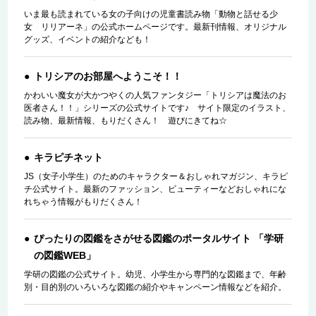
いま最も読まれている女の子向けの児童書読み物「動物と話せる少
女 リリアーネ」の公式ホームページです。最新刊情報、オリジナル
グッズ、イベントの紹介なども！
トリシアのお部屋へようこそ！！
かわいい魔女が大かつやくの人気ファンタジー「トリシアは魔法のお
医者さん！！」シリーズの公式サイトです♪ サイト限定のイラスト、
読み物、最新情報、もりだくさん！ 遊びにきてね☆
キラピチネット
JS（女子小学生）のためのキャラクター＆おしゃれマガジン、キラピ
チ公式サイト。最新のファッション、ビューティーなどおしゃれにな
れちゃう情報がもりだくさん！
ぴったりの図鑑をさがせる図鑑のポータルサイト 「学研
の図鑑WEB」
学研の図鑑の公式サイト。幼児、小学生から専門的な図鑑まで、年齢
別・目的別のいろいろな図鑑の紹介やキャンペーン情報などを紹介。