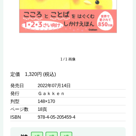
1
/
1
画像
定価 1,320円 (税込)
発売日
2022年07月14日
発行
Ｇａｋｋｅｎ
判型
148×170
ページ数
18頁
ISBN
978-4-05-205459-4