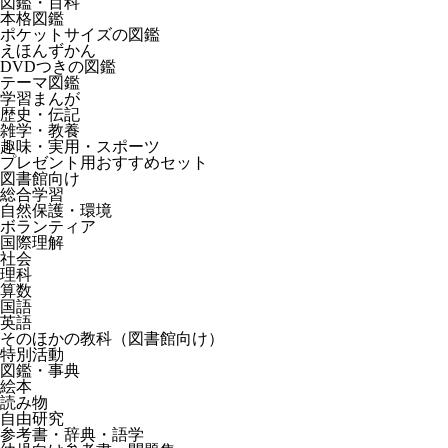
図鑑・百科
本格図鑑
ポケットサイズの図鑑
えほんずかん
DVDつきの図鑑
テーマ図鑑
学習まんが
歴史・伝記
雑学・教養
趣味・実用・スポーツ
プレゼント用おすすめセット
図書館向け
総合学習
自然保護・環境
ボランティア
国際理解
社会
理科
算数
国語
英語
そのほかの教科（図書館向け）
特別活動
図鑑・事典
絵本
読み物
自由研究
参考書・辞典・語学