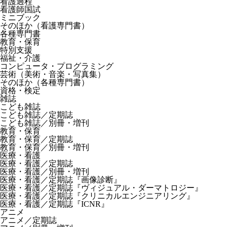
看護過程
看護師国試
ミニブック
そのほか（看護専門書）
各種専門書
教育・保育
特別支援
福祉・介護
コンピュータ・プログラミング
芸術（美術・音楽・写真集）
そのほか（各種専門書）
資格・検定
雑誌
こども雑誌
こども雑誌／定期誌
こども雑誌／別冊・増刊
教育・保育
教育・保育／定期誌
教育・保育／別冊・増刊
医療・看護
医療・看護／定期誌
医療・看護／別冊・増刊
医療・看護／定期誌『画像診断』
医療・看護／定期誌『ヴィジュアル・ダーマトロジー』
医療・看護／定期誌『クリニカルエンジニアリング』
医療・看護／定期誌『ICNR』
アニメ
アニメ／定期誌