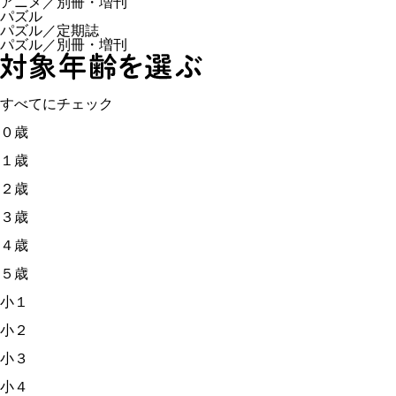
アニメ／別冊・増刊
パズル
パズル／定期誌
パズル／別冊・増刊
すべてにチェック
０歳
１歳
２歳
３歳
４歳
５歳
小１
小２
小３
小４