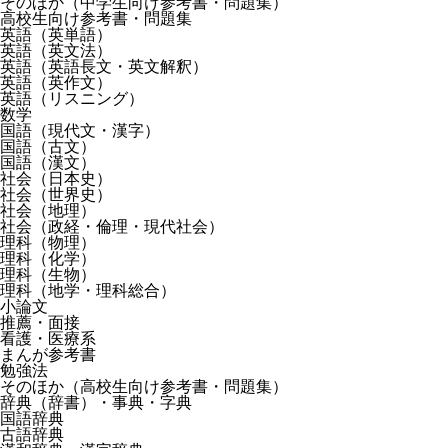
そのほか（中学生向け参考書・問題集）
高校生向け参考書・問題集
英語（英単語）
英語（英文法）
英語（英語長文・英文解釈）
英語（英作文）
英語（リスニング）
数学
国語（現代文・漢字）
国語（古文）
国語（漢文）
社会（日本史）
社会（世界史）
社会（地理）
社会（政経・倫理・現代社会）
理科（物理）
理科（化学）
理科（生物）
理科（地学・理科総合）
小論文
推薦・面接
看護・医療系
まんが参考書
勉強法
そのほか（高校生向け参考書・問題集）
辞典（辞書）・事典・字典
国語辞典
古語辞典