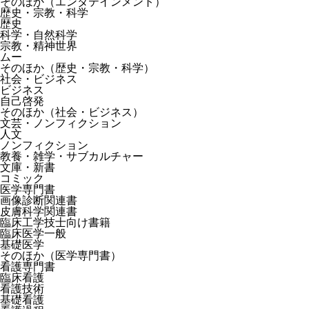
そのほか（エンタテインメント）
歴史・宗教・科学
歴史
科学・自然科学
宗教・精神世界
ムー
そのほか（歴史・宗教・科学）
社会・ビジネス
ビジネス
自己啓発
そのほか（社会・ビジネス）
文芸・ノンフィクション
人文
ノンフィクション
教養・雑学・サブカルチャー
文庫・新書
コミック
医学専門書
画像診断関連書
皮膚科学関連書
臨床工学技士向け書籍
臨床医学一般
基礎医学
そのほか（医学専門書）
看護専門書
臨床看護
看護技術
基礎看護