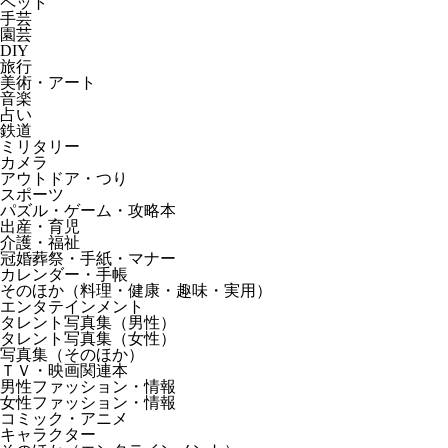
ペット
手芸
園芸
DIY
旅行
美術・アート
音楽
占い
鉄道
ミリタリー
カメラ
アウトドア・つり
スポーツ
パズル・ゲーム・攻略本
出産・育児
介護・福祉
冠婚葬祭・手紙・マナー
カレンダー・手帳
そのほか（料理・健康・趣味・実用）
エンタテインメント
タレント写真集（男性）
タレント写真集（女性）
写真集（そのほか）
ＴＶ・映画関連本
男性ファッション・情報
女性ファッション・情報
コミック・アニメ
キャラクター