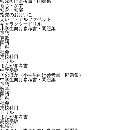
幼児向け参考書・問題集
もじ・かず
知育・知能
指先のおけいこ
えいご・アルファベット
キャラクタードリル
小学生向け参考書・問題集
英語
算数
国語
理科
社会
実技科目
ドリル
まんが参考書
中学受験
そのほか（小学生向け参考書・問題集）
中学生向け参考書・問題集
英語
数学
国語
理科
社会
実技科目
ドリル
まんが参考書
高校受験
勉強法