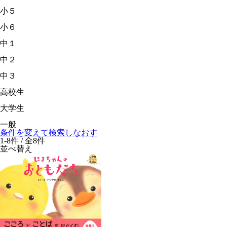
小５
小６
中１
中２
中３
高校生
大学生
一般
条件を変えて検索しなおす
1-8件 / 全8件
並べ替え