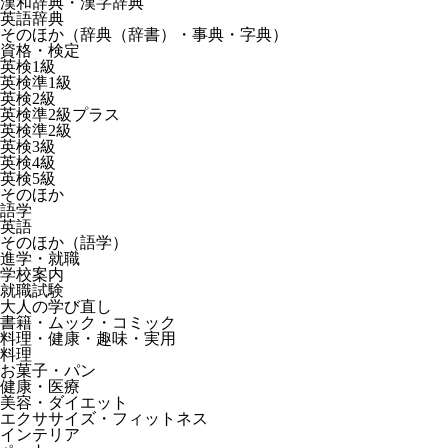
漢和辞典・漢字辞典
英語辞典
そのほか（辞典（辞書）・事典・字典）
資格・検定
英検1級
英検準1級
英検2級
英検準2級プラス
英検準2級
英検3級
英検4級
英検5級
そのほか
語学
英語
そのほか（語学）
進学・就職
学校案内
就職試験
大人の学び直し
書籍・ムック・コミック
料理・健康・趣味・実用
料理
お菓子・パン
健康・医療
美容・ダイエット
エクササイズ・フィットネス
インテリア