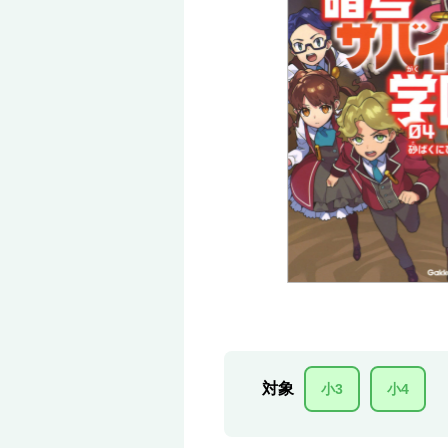
対象
小3
小4