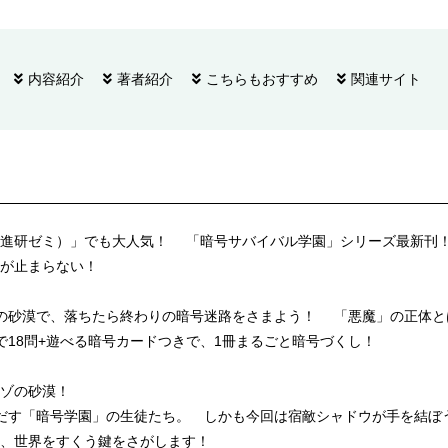
内容紹介
著者紹介
こちらもおすすめ
関連サイト
（進研ゼミ）」でも大人気！ 「暗号サバイバル学園」シリーズ最新刊
が止まらない！
の砂漠で、落ちたら終わりの暗号迷路をさまよう！ 「悪魔」の正体と
で18問+遊べる暗号カードつきで、1冊まるごと暗号づくし！
ゾの砂漠！
だす「暗号学園」の生徒たち。 しかも今回は宿敵シャドウが手を結ぼ
、世界をすくう鍵をさがします！