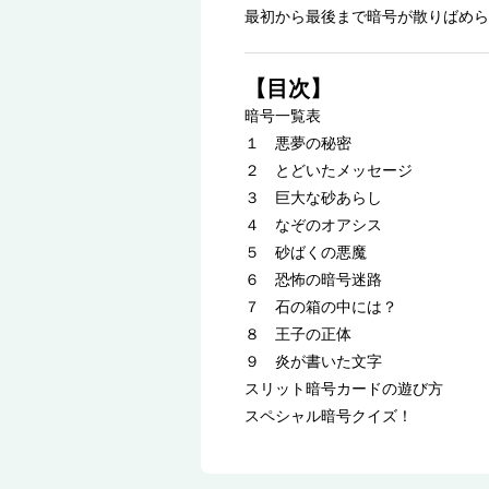
最初から最後まで暗号が散りばめら
【目次】
暗号一覧表
１ 悪夢の秘密
２ とどいたメッセージ
３ 巨大な砂あらし
４ なぞのオアシス
５ 砂ばくの悪魔
６ 恐怖の暗号迷路
７ 石の箱の中には？
８ 王子の正体
９ 炎が書いた文字
スリット暗号カードの遊び方
スペシャル暗号クイズ！