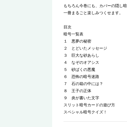
もちろん今巻にも、カバーの隠し
一冊まるごと楽しみつくせます。
目次
暗号一覧表
１ 悪夢の秘密
２ とどいたメッセージ
３ 巨大な砂あらし
４ なぞのオアシス
５ 砂ばくの悪魔
６ 恐怖の暗号迷路
７ 石の箱の中には？
８ 王子の正体
９ 炎が書いた文字
スリット暗号カードの遊び方
スペシャル暗号クイズ！