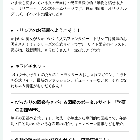
いま最も読まれている女の子向けの児童書読み物「動物と話せる少
女 リリアーネ」の公式ホームページです。最新刊情報、オリジナル
グッズ、イベントの紹介なども！
トリシアのお部屋へようこそ！！
かわいい魔女が大かつやくの人気ファンタジー「トリシアは魔法のお
医者さん！！」シリーズの公式サイトです♪ サイト限定のイラスト、
読み物、最新情報、もりだくさん！ 遊びにきてね☆
キラピチネット
JS（女子小学生）のためのキャラクター＆おしゃれマガジン、キラピ
チ公式サイト。最新のファッション、ビューティーなどおしゃれにな
れちゃう情報がもりだくさん！
ぴったりの図鑑をさがせる図鑑のポータルサイト 「学研
の図鑑WEB」
学研の図鑑の公式サイト。幼児、小学生から専門的な図鑑まで、年齢
別・目的別のいろいろな図鑑の紹介やキャンペーン情報などを紹介。
学研の調べ学習お役立ちサイト「図書館行こ！」