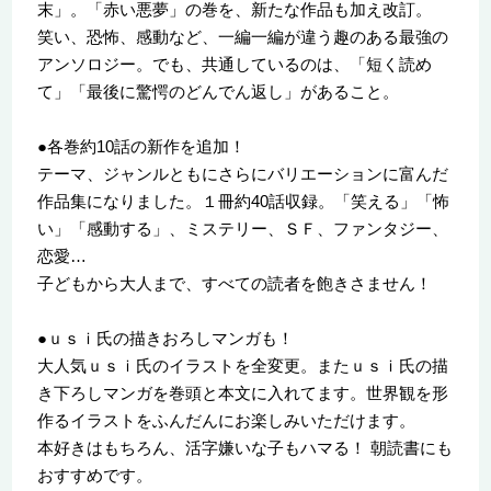
末」。「赤い悪夢」の巻を、新たな作品も加え改訂。
笑い、恐怖、感動など、一編一編が違う趣のある最強の
アンソロジー。でも、共通しているのは、「短く読め
て」「最後に驚愕のどんでん返し」があること。
●各巻約10話の新作を追加！
テーマ、ジャンルともにさらにバリエーションに富んだ
作品集になりました。１冊約40話収録。「笑える」「怖
い」「感動する」、ミステリー、ＳＦ、ファンタジー、
恋愛…
子どもから大人まで、すべての読者を飽きさません！
●ｕｓｉ氏の描きおろしマンガも！
大人気ｕｓｉ氏のイラストを全変更。またｕｓｉ氏の描
き下ろしマンガを巻頭と本文に入れてます。世界観を形
作るイラストをふんだんにお楽しみいただけます。
本好きはもちろん、活字嫌いな子もハマる！ 朝読書にも
おすすめです。