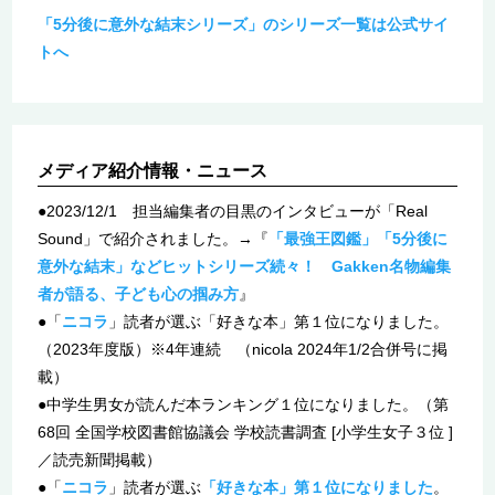
「5分後に意外な結末シリーズ」のシリーズ一覧は公式サイ
トへ
メディア紹介情報・ニュース
●2023/12/1 担当編集者の目黒のインタビューが「Real
Sound」で紹介されました。→『
「最強王図鑑」「5分後に
意外な結末」などヒットシリーズ続々！ Gakken名物編集
者が語る、子ども心の掴み方
』
●「
ニコラ
」読者が選ぶ「好きな本」第１位になりました。
（2023年度版）※4年連続 （nicola 2024年1/2合併号に掲
載）
●中学生男女が読んだ本ランキング１位になりました。（第
68回 全国学校図書館協議会 学校読書調査 [小学生女子３位 ]
／読売新聞掲載）
●「
ニコラ
」読者が選ぶ
「好きな本」第１位になりました
。