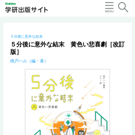
５分後に意外な結末
５分後に意外な結末 黄色い悲喜劇［改訂
版］
桃戸ハル（編・著）