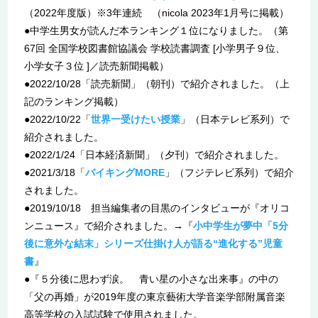
（2022年度版）※3年連続 （nicola 2023年1月号に掲載）
●中学生男女が読んだ本ランキング１位になりました。（第
67回 全国学校図書館協議会 学校読書調査 [小学男子９位、
小学女子３位 ]／読売新聞掲載）
●2022/10/28「読売新聞」（朝刊）で紹介されました。（上
記のランキング掲載）
●2022/10/22「
世界一受けたい授業
」（日本テレビ系列）で
紹介されました。
●2022/1/24「日本経済新聞」（夕刊）で紹介されました。
●2021/3/18「
バイキングMORE
」（フジテレビ系列）で紹介
されました。
●2019/10/18 担当編集者の目黒のインタビューが『オリコ
ンニュース』で紹介されました。→『
小中学生が夢中「5分
後に意外な結末」シリーズ仕掛け人が語る“進化する”児童
書
』
●『５分後に思わず涙。 青い星の小さな出来事』の中の
「父の再婚」が2019年度の東京藝術大学音楽学部附属音楽
高等学校の入試試験で使用されました。