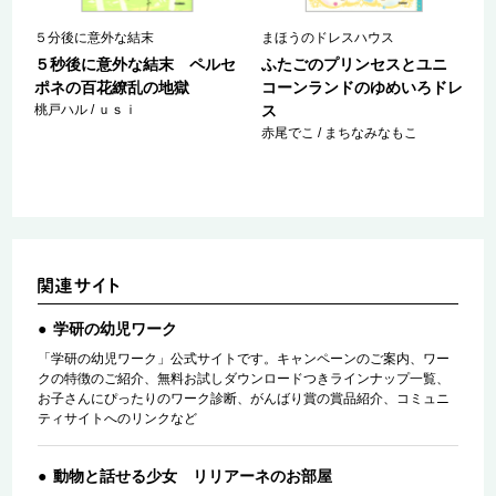
５分後に意外な結末
まほうのドレスハウス
ロ
５秒後に意外な結末 ペルセ
ふたごのプリンセスとユニ
ポネの百花繚乱の地獄
コーンランドのゆめいろドレ
桃戸ハル / ｕｓｉ
ス
赤尾でこ / まちなみなもこ
学研の幼児ワーク
「学研の幼児ワーク」公式サイトです。キャンペーンのご案内、ワー
クの特徴のご紹介、無料お試しダウンロードつきラインナップ一覧、
お子さんにぴったりのワーク診断、がんばり賞の賞品紹介、コミュニ
ティサイトへのリンクなど
動物と話せる少女 リリアーネのお部屋