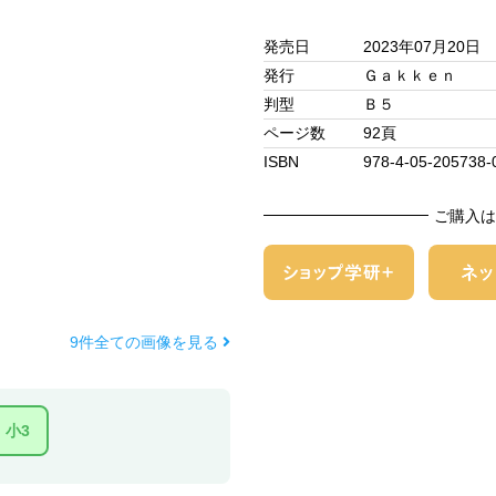
発売日
2023年07月20日
発行
Ｇａｋｋｅｎ
判型
Ｂ５
ページ数
92頁
ISBN
978-4-05-205738-
ご購入は
9件全ての画像を見る
小3