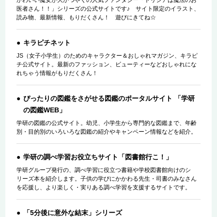
かわいい魔女が大かつやくの人気ファンタジー「トリシアは魔法のお
医者さん！！」シリーズの公式サイトです♪ サイト限定のイラスト、
読み物、最新情報、もりだくさん！ 遊びにきてね☆
キラピチネット
JS（女子小学生）のためのキャラクター＆おしゃれマガジン、キラピ
チ公式サイト。最新のファッション、ビューティーなどおしゃれにな
れちゃう情報がもりだくさん！
ぴったりの図鑑をさがせる図鑑のポータルサイト 「学研
の図鑑WEB」
学研の図鑑の公式サイト。幼児、小学生から専門的な図鑑まで、年齢
別・目的別のいろいろな図鑑の紹介やキャンペーン情報などを紹介。
学研の調べ学習お役立ちサイト「図書館行こ！」
学研グループ発行の、調べ学習に役立つ書籍や学校図書館向けのシ
リーズ本を紹介します。子供の学びにかかわる先生・司書のみなさん
を応援し、より楽しく・実りある調べ学習を支援するサイトです。
「5分後に意外な結末」シリーズ