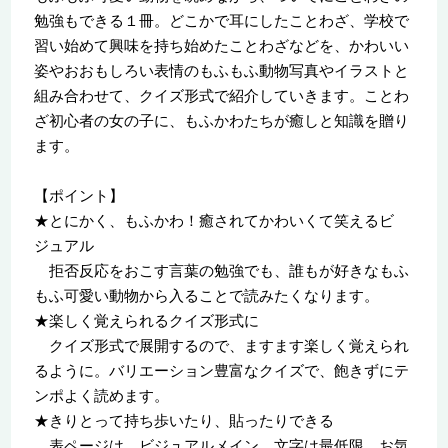
勉強もできる１冊。どこかで耳にしたことわざ、学校で
習い始めて興味を持ち始めたことわざなどを、かわいい
姿やおおもしろい表情のもふもふ動物写真やイラストと
組み合わせて、クイズ形式で紹介していきます。ことわ
ざ初心者の女の子に、もふかわたちが癒しと知識を贈り
ます。
【ポイント】
★とにかく、もふかわ！癒されてかわいくて笑えるビ
ジュアル
拒否反応をおこす言葉の勉強でも、誰もが好きなもふ
もふ可愛い動物から入ることで読みたくなります。
★楽しく覚えられるクイズ形式に
クイズ形式で展開するので、ますます楽しく覚えられ
るように。バリエーション豊富なクイズで、飽きずにテ
ンポよく読めます。
★きりとって持ち歩いたり、貼ったりできる
表ページは、ビジュアルメイン、文字は最低限。お気