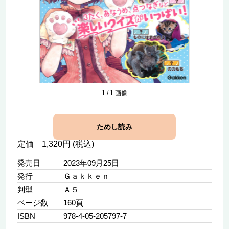
1
/
1
画像
ためし読み
定価 1,320円 (税込)
発売日
2023年09月25日
発行
Ｇａｋｋｅｎ
判型
Ａ５
ページ数
160頁
ISBN
978-4-05-205797-7