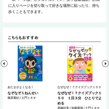
に入りページを切り取って好きな場所に貼ったり、持ち
歩くこともできます。
こ
あたまがよくなる！
なぜなぜ！？クイズブック１５０
宙
なぞなぞ１ねんせい
なぜなぜ！？クイズブック１
篠原菊紀 / 土門トキオ
５０ １日３分 ひとりでよ
める
尾嶋好美 / 加藤紫識 / 土門トキオ