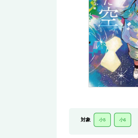
対象
小5
小6