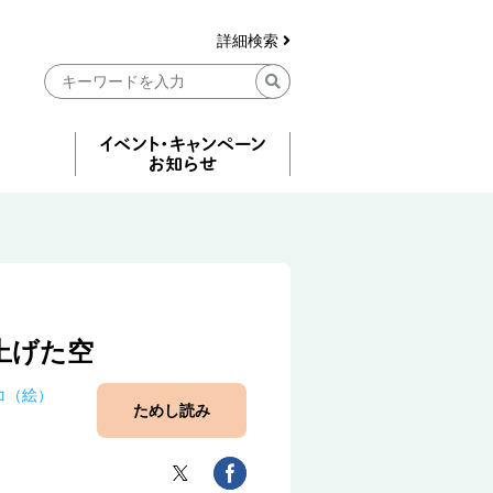
詳細検索
上げた空
コ（絵）
ためし読み