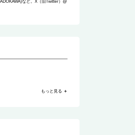
WA)など。X（旧Twitter）@
もっと見る
＋