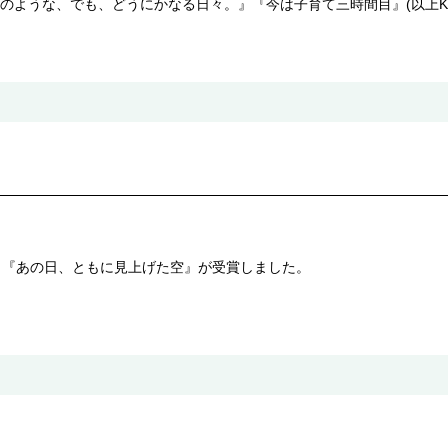
うな、でも、どうにかなる日々。』『今は子育て三時間目』(以上KADOKA
賞｣『あの日、ともに見上げた空』が受賞しました。