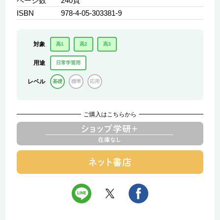
ページ数
240頁
ISBN
978-4-05-303381-9
対象
高1
高2
高3
用途
日常学習用
レベル
基礎
標準
応用
ご購入はこちらから