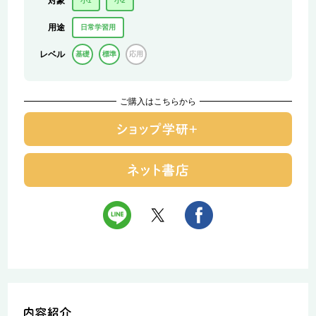
対象
小1
小2
用途
日常学習用
レベル
基礎
標準
応用
ご購入はこちらから