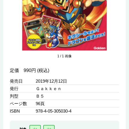
1
/
1
画像
定価 990円 (税込)
発売日
2019年12月12日
発行
Ｇａｋｋｅｎ
判型
Ｂ５
ページ数
96頁
ISBN
978-4-05-305030-4