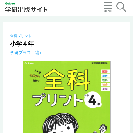
全科プリント
小学４年
学研プラス（編）