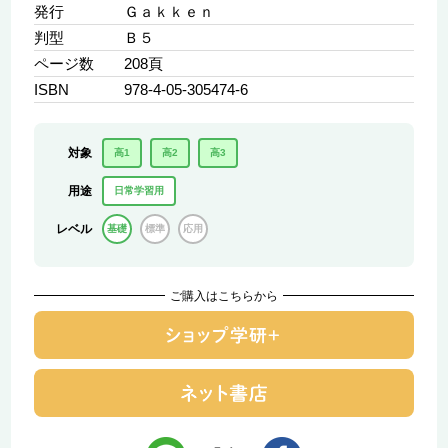
発行
Ｇａｋｋｅｎ
判型
Ｂ５
ページ数
208頁
ISBN
978-4-05-305474-6
対象
高1
高2
高3
用途
日常学習用
レベル
基礎
標準
応用
ご購入はこちらから