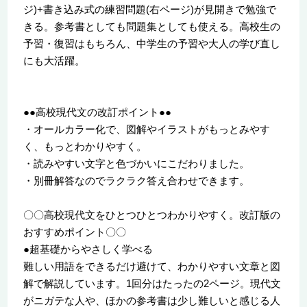
ジ)+書き込み式の練習問題(右ページ)が見開きで勉強で
きる。参考書としても問題集としても使える。高校生の
予習・復習はもちろん、中学生の予習や大人の学び直し
にも大活躍。
●●高校現代文の改訂ポイント●●
・オールカラー化で、図解やイラストがもっとみやす
く、もっとわかりやすく。
・読みやすい文字と色づかいにこだわりました。
・別冊解答なのでラクラク答え合わせできます。
〇〇高校現代文をひとつひとつわかりやすく。改訂版の
おすすめポイント〇〇
●超基礎からやさしく学べる
難しい用語をできるだけ避けて、わかりやすい文章と図
解で解説しています。1回分はたったの2ページ。現代文
がニガテな人や、ほかの参考書は少し難しいと感じる人