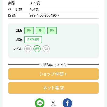
判型
Ａ５変
ページ数
464頁
ISBN
978-4-05-305480-7
対象
高1
高2
高3
用途
日常学習用
レベル
基礎
標準
応用
ご購入はこちらから