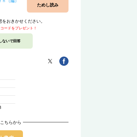
ｅｎ（編）
ためし読み
想をおきかせください。
トコードをプレゼント！
しないで回答
8
こちらから