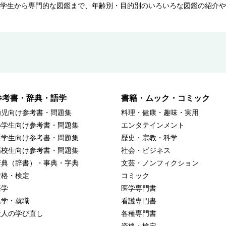
学生から専門的な図鑑まで、年齢別・目的別のいろいろな図鑑の紹介や
参考書・辞典・語学
書籍・ムック・コミック
幼児向け参考書・問題集
料理・健康・趣味・実用
小学生向け参考書・問題集
エンタテインメント
中学生向け参考書・問題集
歴史・宗教・科学
高校生向け参考書・問題集
社会・ビジネス
辞典（辞書）・事典・字典
文芸・ノンフィクション
資格・検定
コミック
語学
医学専門書
進学・就職
看護専門書
大人の学び直し
各種専門書