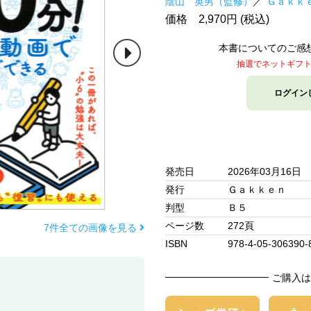
陰山 英男（監修）
Ｇａｋｋ
価格 2,970円 (税込)
本書についてのご感
抽選でネットギフ
ログイン
発売日
2026年03月16日
発行
Ｇａｋｋｅｎ
判型
Ｂ５
ページ数
272頁
7件全ての画像を見る
ISBN
978-4-05-306390-
ご購入は