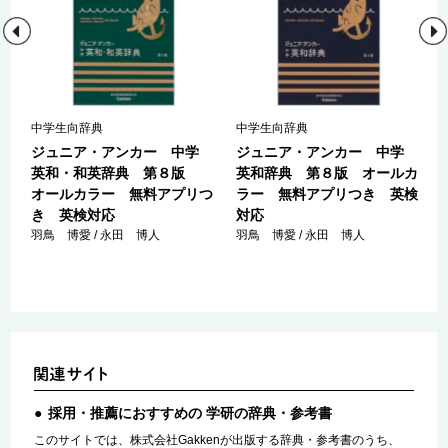
中学生向辞典
中学生向辞典
学
ジュニア・アンカー 中学
ジュニア・アンカー 中学
カ
英和・和英辞典 第８版
英和辞典 第８版 オールカ
オールカラー 無料アプリつ
ラー 無料アプリつき 英検
き 英検対応
対応
羽鳥 博愛 / 永田 博人
羽鳥 博愛 / 永田 博人
採用・推薦におすすめの 学研の辞典・参考書
このサイトでは、株式会社Gakkenが出版する辞典・参考書のうち、