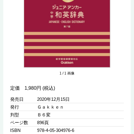
1
/
1
画像
定価 1,980円 (税込)
発売日
2020年12月15日
発行
Ｇａｋｋｅｎ
判型
Ｂ６変
ページ数
896頁
ISBN
978-4-05-304976-6