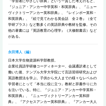
「学習者にやさしい辞典」という一貫した考えのもと、
『ジュニア・アンカー中学英和・和英辞典』、『ニュー
ヴィクトリーアンカー英和辞典』、『レインボー英和・
和英辞典』、『絵で見てわかる英会話 全２巻』（全て
学研プラス）など数多くの英語辞典や教材を監修。その
他の著書には『英語教育の心理学』（大修館書店）など
がある。
永田博人（編）
日本大学生物資源科学部教授。
企業社員語学研修コーディネーター、会議通訳者として
働いた後、テンプル大学大学院にて言語習得研究および
英語教授法を学ぶ。子供から大人までの様々なレベルの
学習者にとって「本当に役に立つ」教材と辞書作りに力
を注いでいる。特に、『ジュニア・アンカー中学英和・
和英辞典』、『ニューヴィクトリーアンカー英和辞
典』、『アクセスアンカー英和辞典』、『アンカー大人