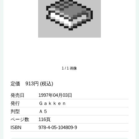
1
/
1
画像
定価 913円 (税込)
発売日
1997年04月03日
発行
Ｇａｋｋｅｎ
判型
Ａ５
ページ数
116頁
ISBN
978-4-05-104809-9