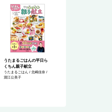
うたまるごはんの平日ら
くちん親子献立
うたまるごはん / 北嶋佳奈 /
淵江公美子