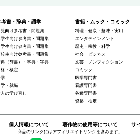
参考書・辞典・語学
書籍・ムック・コミック
幼児向け参考書・問題集
料理・健康・趣味・実用
小学生向け参考書・問題集
エンタテインメント
中学生向け参考書・問題集
歴史・宗教・科学
高校生向け参考書・問題集
社会・ビジネス
辞典（辞書）・事典・字典
文芸・ノンフィクション
資格・検定
コミック
語学
医学専門書
進学・就職
看護専門書
大人の学び直し
各種専門書
資格・検定
個人情報について
著作物の使用等について
サ
商品のリンクにはアフィリエイトリンクを含みます。