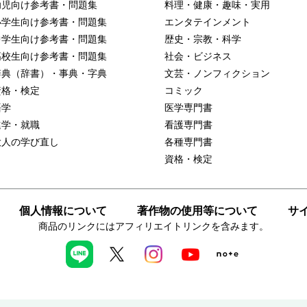
幼児向け参考書・問題集
料理・健康・趣味・実用
小学生向け参考書・問題集
エンタテインメント
中学生向け参考書・問題集
歴史・宗教・科学
高校生向け参考書・問題集
社会・ビジネス
辞典（辞書）・事典・字典
文芸・ノンフィクション
資格・検定
コミック
語学
医学専門書
進学・就職
看護専門書
大人の学び直し
各種専門書
資格・検定
個人情報について
著作物の使用等について
サ
商品のリンクにはアフィリエイトリンクを含みます。