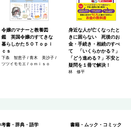
令嬢のマナーと教養図
身近な人が亡くなったと
鑑 英国令嬢のすてきな
きに困らない 死後のお
暮らしかた５０Ｔｏｐｉ
金・手続き・相続のすべ
ｃｓ
て 「いくらかかる？」
下条 智恵子 / 青木 美沙子 /
「どう進める？」不安と
ツツイモモエ / ｏｍｉｓｏ
疑問を１冊で解決！
林 修平
参考書・辞典・語学
書籍・ムック・コミック