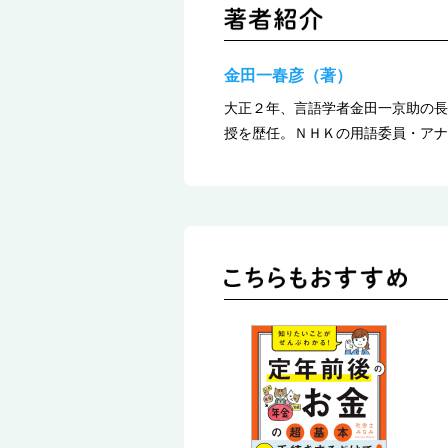
金田一春彦（著）
大正２年、言語学者金田一京助の長
授を歴任。ＮＨＫの用語委員・アナ