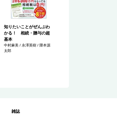
知りたいことがぜんぶわ
かる！ 相続・贈与の超
基本
中村麻美 / 永澤英樹 / 隈本源
太郎
雑誌