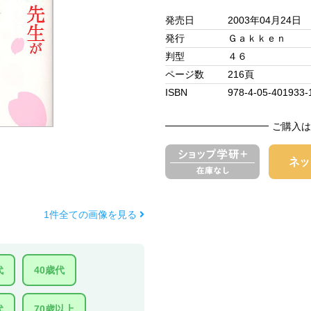
発売日
2003年04月24日
発行
Ｇａｋｋｅｎ
判型
４６
ページ数
216頁
ISBN
978-4-05-401933-
ご購入は
1件全ての画像を見る
代
40歳代
代
70歳以上