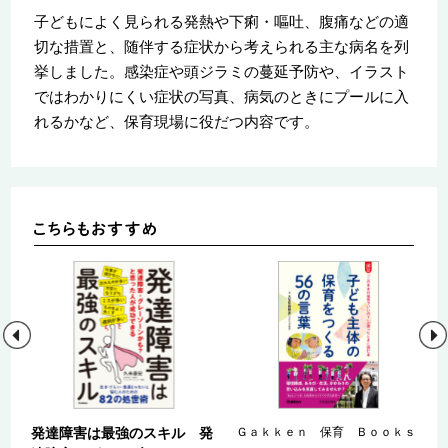
子どもによく見られる発熱や下痢・嘔吐、腹痛などの適
切な措置と、随伴する症状から考えられる主な病名を列
挙しました。感染症や頭ジラミの蔓延予防や、イラスト
ではわかりにくい症状の写真、病気のときにプールに入
れるかなど、保育現場に役だつ内容です。
ｓ
発達障害は最強のスキル 発
Ｇａｋｋｅｎ 保育 Ｂｏｏｋｓ