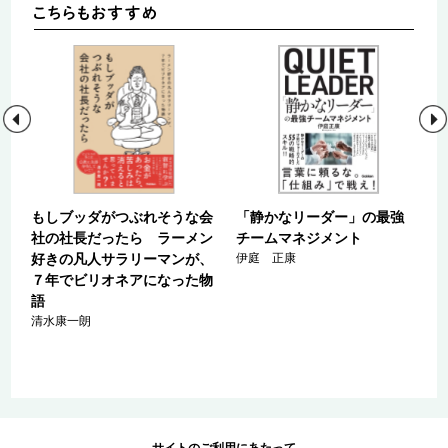
え
もしブッダがつぶれそうな会
「静かなリーダー」の最強
科
社の社長だったら ラーメン
チームマネジメント
済
好きの凡人サラリーマンが、
伊庭 正康
正
７年でビリオネアになった物
語
清水康一朗
サイトのご利用にあたって