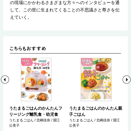
の現場にかかわるさまざまな方々へのインタビューを通
して、この世に生まれてくることの不思議さと尊さを伝
えていく。
が
うたまるごはんのかんたんフ
うたまるごはんのかんたん親
リージング離乳食・幼児食
子ごはん
うたまるごはん / 北嶋佳奈 / 淵江
うたまるごはん / 北嶋佳奈 / 淵江
公美子
公美子