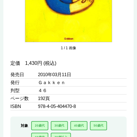
1
/
1
画像
定価 1,430円 (税込)
発売日
2010年03月11日
発行
Ｇａｋｋｅｎ
判型
４６
ページ数
192頁
ISBN
978-4-05-404470-8
対象
20歳代
30歳代
40歳代
50歳代