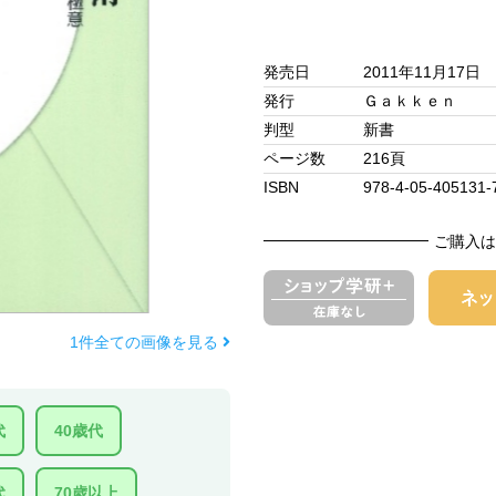
発売日
2011年11月17日
発行
Ｇａｋｋｅｎ
判型
新書
ページ数
216頁
ISBN
978-4-05-405131-
ご購入は
1件全ての画像を見る
代
40歳代
代
70歳以上