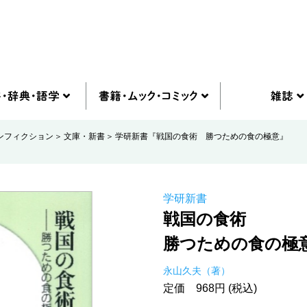
ンフィクション
文庫・新書
学研新書『戦国の食術 勝つための食の極意』
学研新書
戦国の食術
勝つための食の極
永山久夫（著）
定価 968円 (税込)