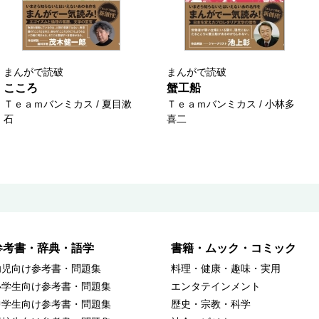
まんがで読破
まんがで読破
こころ
蟹工船
Ｔｅａｍバンミカス / 夏目漱
Ｔｅａｍバンミカス / 小林多
石
喜二
参考書・辞典・語学
書籍・ムック・コミック
幼児向け参考書・問題集
料理・健康・趣味・実用
小学生向け参考書・問題集
エンタテインメント
中学生向け参考書・問題集
歴史・宗教・科学