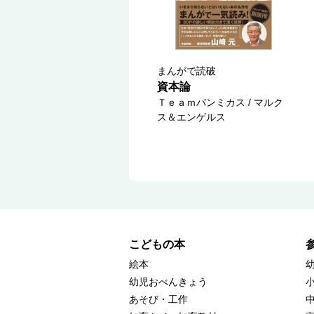
まんがで読破
資本論
Ｔｅａｍバンミカス / マルク
ス＆エンゲルス
こどもの本
絵本
幼児おべんきょう
あそび・工作