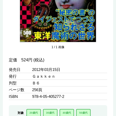
1
/
1
画像
定価 524円 (税込)
発売日
2012年03月15日
発行
Ｇａｋｋｅｎ
判型
Ｂ６
ページ数
256頁
ISBN
978-4-05-405277-2
対象
20歳代
30歳代
40歳代
50歳代