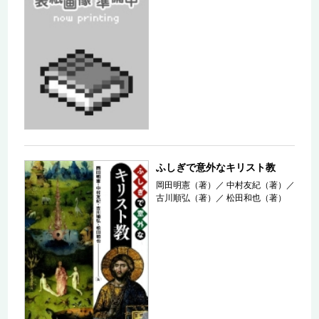
ふしぎで意外なキリスト教
岡田明憲（著）
／
中村友紀（著）
／
古川順弘（著）
／
松田和也（著）