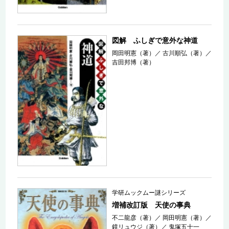
図解 ふしぎで意外な神道
岡田明憲（著）
／
古川順弘（著）
／
吉田邦博（著）
学研ムックムー謎シリーズ
増補改訂版 天使の事典
不二龍彦（著）
／
岡田明憲（著）
／
鏡リュウジ（著）
／
鬼塚五十一