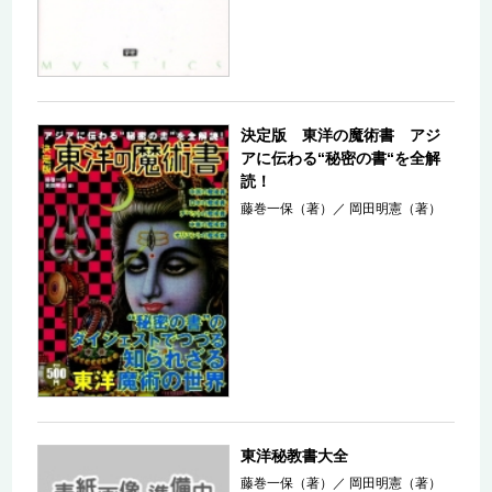
決定版 東洋の魔術書 アジ
アに伝わる“秘密の書“を全解
読！
藤巻一保（著）
／
岡田明憲（著）
東洋秘教書大全
藤巻一保（著）
／
岡田明憲（著）