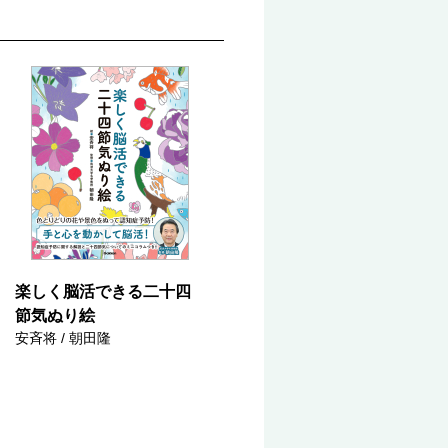
楽しく脳活できる二十四
節気ぬり絵
安斉将 / 朝田隆