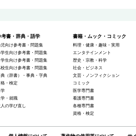
参考書・辞典・語学
書籍・ムック・コミック
幼児向け参考書・問題集
料理・健康・趣味・実用
小学生向け参考書・問題集
エンタテインメント
中学生向け参考書・問題集
歴史・宗教・科学
高校生向け参考書・問題集
社会・ビジネス
辞典（辞書）・事典・字典
文芸・ノンフィクション
資格・検定
コミック
語学
医学専門書
進学・就職
看護専門書
大人の学び直し
各種専門書
資格・検定