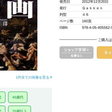
発売日
2012年12月20日
発行
Ｇａｋｋｅｎ
判型
４６
ページ数
160頁
ISBN
978-4-05-405562-
ご購入は
1件全ての画像を見る
代
40歳代
代
70歳以上