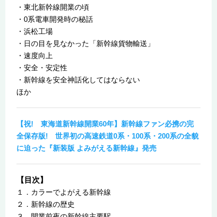
・東北新幹線開業の頃
・0系電車開発時の秘話
・浜松工場
・日の目を見なかった「新幹線貨物輸送」
・速度向上
・安全・安定性
・新幹線を安全神話化してはならない
ほか
【祝! 東海道新幹線開業60年】新幹線ファン必携の完
全保存版! 世界初の高速鉄道0系・100系・200系の全貌
に迫った『新装版 よみがえる新幹線』発売
【目次】
１．カラーでよがえる新幹線
２．新幹線の歴史
３．開業前夜の新幹線主要駅