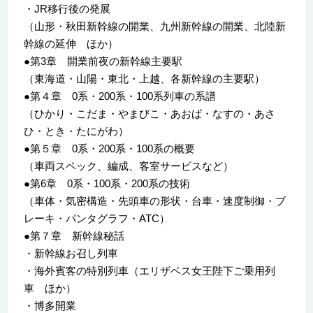
・JR移行後の発展
（山形・秋田新幹線の開業、九州新幹線の開業、北陸新
幹線の延伸 ほか）
●第3章 開業前夜の新幹線主要駅
（東海道・山陽・東北・上越、各新幹線の主要駅）
●第４章 0系・200系・100系列車の系譜
（ひかり・こだま・やまびこ・あおば・なすの・あさ
ひ・とき・たにがわ）
●第５章 0系・200系・100系の概要
（車両スペック、編成、客室サービスなど）
●第6章 0系・100系・200系の技術
（車体・気密構造・先頭車の形状・台車・速度制御・ブ
レーキ・パンタグラフ・ATC）
●第７章 新幹線秘話
・新幹線お召し列車
・海外賓客の特別列車（エリザベス女王陛下ご乗用列
車 ほか）
・博多開業