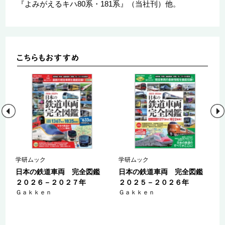
『よみがえるキハ80系・181系』（当社刊）他。
学研ムック
学研ムック
圏
日本の鉄道車両 完全図鑑
日本の鉄道車両 完全図鑑
２０２６－２０２７年
２０２５－２０２６年
Ｇａｋｋｅｎ
Ｇａｋｋｅｎ