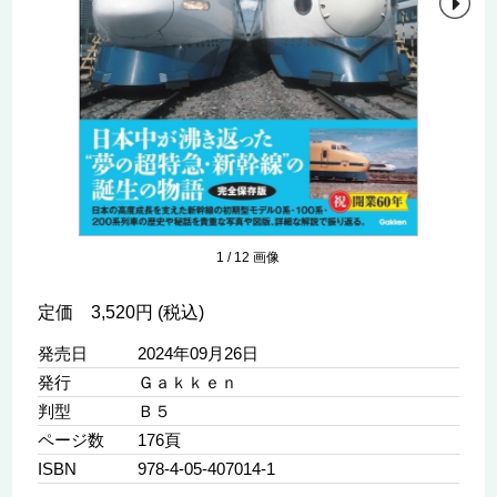
1
/
12
画像
定価 3,520円 (税込)
発売日
2024年09月26日
発行
Ｇａｋｋｅｎ
判型
Ｂ５
ページ数
176頁
ISBN
978-4-05-407014-1