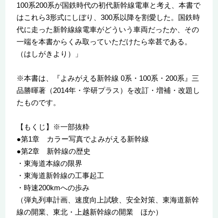
100系200系が国鉄時代の初代新幹線電車と考え、本書で
はこれら3形式にしぼり、300系以降を割愛した。国鉄時
代に走った新幹線線電車がどういう車両だったか、その
一端を本書からくみ取っていただけたら幸甚である。
（はしがきより）」
※本書は、『よみがえる新幹線 0系・100系・200系』三
品勝暉著（2014年・学研プラス）を改訂・増補・改題し
たものです。
【もくじ】※一部抜粋
●第1章 カラー写真でよみがえる新幹線
●第2章 新幹線の歴史
・東海道本線の限界
・東海道新幹線の工事起工
・時速200kmへの歩み
（弾丸列車計画、速度向上試験、安全対策、東海道新幹
線の開業、東北・上越新幹線の開業 ほか）