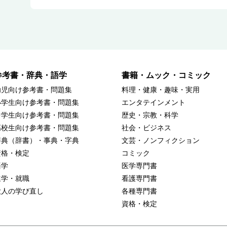
参考書・辞典・語学
書籍・ムック・コミック
幼児向け参考書・問題集
料理・健康・趣味・実用
小学生向け参考書・問題集
エンタテインメント
中学生向け参考書・問題集
歴史・宗教・科学
高校生向け参考書・問題集
社会・ビジネス
辞典（辞書）・事典・字典
文芸・ノンフィクション
資格・検定
コミック
語学
医学専門書
進学・就職
看護専門書
大人の学び直し
各種専門書
資格・検定