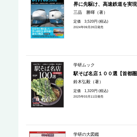
界に先駆け、高速鉄道を実現
三品 勝暉（著）
定価 3,520円 (税込)
2024年09月26日発売
学研ムック
駅そば名店１００選【首都圏
鈴木弘毅（著）
定価 1,320円 (税込)
2025年03月11日発売
学研の大図鑑