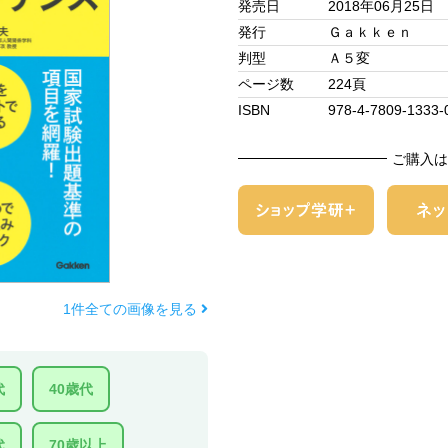
発売日
2018年06月25日
発行
Ｇａｋｋｅｎ
判型
Ａ５変
ページ数
224頁
ISBN
978-4-7809-1333-
ご購入は
1件全ての画像を見る
代
40歳代
代
70歳以上