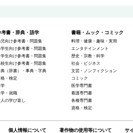
参考書・辞典・語学
書籍・ムック・コミック
幼児向け参考書・問題集
料理・健康・趣味・実用
小学生向け参考書・問題集
エンタテインメント
中学生向け参考書・問題集
歴史・宗教・科学
高校生向け参考書・問題集
社会・ビジネス
辞典（辞書）・事典・字典
文芸・ノンフィクション
資格・検定
コミック
語学
医学専門書
進学・就職
看護専門書
大人の学び直し
各種専門書
資格・検定
個人情報について
著作物の使用等について
サ