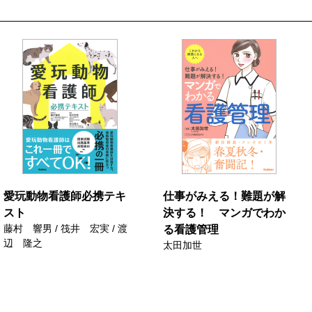
愛玩動物看護師必携テキ
仕事がみえる！難題が解
スト
決する！ マンガでわか
藤村 響男 / 筏井 宏実 / 渡
る看護管理
辺 隆之
太田加世