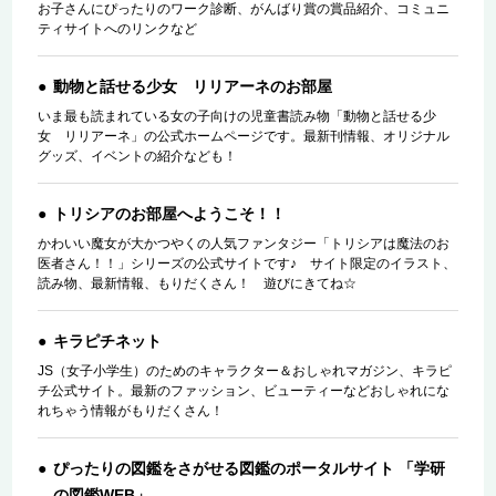
お子さんにぴったりのワーク診断、がんばり賞の賞品紹介、コミュニ
ティサイトへのリンクなど
動物と話せる少女 リリアーネのお部屋
いま最も読まれている女の子向けの児童書読み物「動物と話せる少
女 リリアーネ」の公式ホームページです。最新刊情報、オリジナル
グッズ、イベントの紹介なども！
トリシアのお部屋へようこそ！！
かわいい魔女が大かつやくの人気ファンタジー「トリシアは魔法のお
医者さん！！」シリーズの公式サイトです♪ サイト限定のイラスト、
読み物、最新情報、もりだくさん！ 遊びにきてね☆
キラピチネット
JS（女子小学生）のためのキャラクター＆おしゃれマガジン、キラピ
チ公式サイト。最新のファッション、ビューティーなどおしゃれにな
れちゃう情報がもりだくさん！
ぴったりの図鑑をさがせる図鑑のポータルサイト 「学研
の図鑑WEB」