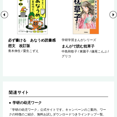
必ず書ける あなうめ読書感
学研学習まんがシリーズ
想文 改訂版
まんがで読む枕草子
青木伸生 / 粟生こずえ
/
中島和歌子 / 東園子 / 鎌尾こんぶ /
グリコ
学研の幼児ワーク
「学研の幼児ワーク」公式サイトです。キャンペーンのご案内、ワー
クの特徴のご紹介、無料お試しダウンロードつきラインナップ一覧、