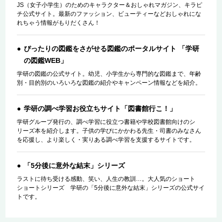
JS（女子小学生）のためのキャラクター＆おしゃれマガジン、キラピ
チ公式サイト。最新のファッション、ビューティーなどおしゃれにな
れちゃう情報がもりだくさん！
ぴったりの図鑑をさがせる図鑑のポータルサイト 「学研
の図鑑WEB」
学研の図鑑の公式サイト。幼児、小学生から専門的な図鑑まで、年齢
別・目的別のいろいろな図鑑の紹介やキャンペーン情報などを紹介。
学研の調べ学習お役立ちサイト「図書館行こ！」
学研グループ発行の、調べ学習に役立つ書籍や学校図書館向けのシ
リーズ本を紹介します。子供の学びにかかわる先生・司書のみなさん
を応援し、より楽しく・実りある調べ学習を支援するサイトです。
「5分後に意外な結末」シリーズ
ラストに待ち受ける感動、笑い、人生の教訓…。大人気のショート
ショートシリーズ 学研の「5分後に意外な結末」シリーズの公式サイ
トです。