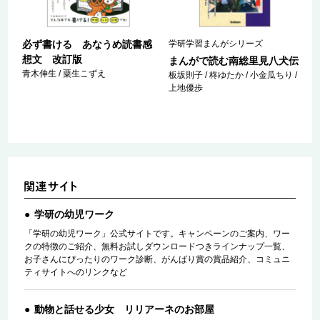
必ず書ける あなうめ読書感
学研学習まんがシリーズ
想文 改訂版
まんがで読む南総里見八犬伝
青木伸生 / 粟生こずえ
/
板坂則子 / 柊ゆたか / 小金瓜ちり /
上地優歩
学研の幼児ワーク
「学研の幼児ワーク」公式サイトです。キャンペーンのご案内、ワー
クの特徴のご紹介、無料お試しダウンロードつきラインナップ一覧、
お子さんにぴったりのワーク診断、がんばり賞の賞品紹介、コミュニ
ティサイトへのリンクなど
動物と話せる少女 リリアーネのお部屋