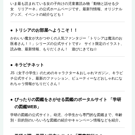
いま最も読まれている女の子向けの児童書読み物「動物と話せる少
女 リリアーネ」の公式ホームページです。最新刊情報、オリジナル
グッズ、イベントの紹介なども！
トリシアのお部屋へようこそ！！
かわいい魔女が大かつやくの人気ファンタジー「トリシアは魔法のお
医者さん！！」シリーズの公式サイトです♪ サイト限定のイラスト、
読み物、最新情報、もりだくさん！ 遊びにきてね☆
キラピチネット
JS（女子小学生）のためのキャラクター＆おしゃれマガジン、キラピ
チ公式サイト。最新のファッション、ビューティーなどおしゃれにな
れちゃう情報がもりだくさん！
ぴったりの図鑑をさがせる図鑑のポータルサイト 「学研
の図鑑WEB」
学研の図鑑の公式サイト。幼児、小学生から専門的な図鑑まで、年齢
別・目的別のいろいろな図鑑の紹介やキャンペーン情報などを紹介。