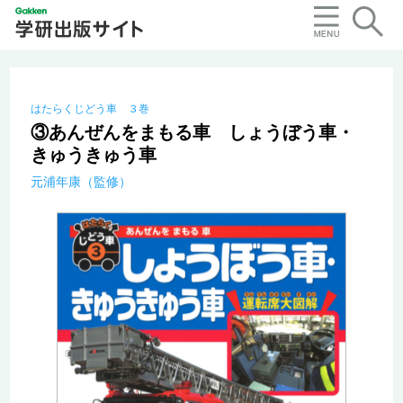
はたらくじどう車 ３巻
③あんぜんをまもる車 しょうぼう車・
きゅうきゅう車
元浦年康（監修）