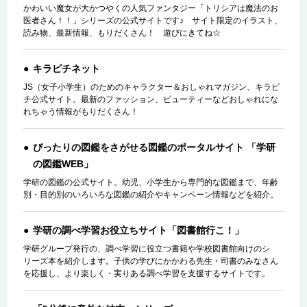
かわいい魔女が大かつやくの人気ファンタジー「トリシアは魔法のお
医者さん！！」シリーズの公式サイトです♪ サイト限定のイラスト、
読み物、最新情報、もりだくさん！ 遊びにきてね☆
キラピチネット
JS（女子小学生）のためのキャラクター＆おしゃれマガジン、キラピ
チ公式サイト。最新のファッション、ビューティーなどおしゃれにな
れちゃう情報がもりだくさん！
ぴったりの図鑑をさがせる図鑑のポータルサイト 「学研
の図鑑WEB」
学研の図鑑の公式サイト。幼児、小学生から専門的な図鑑まで、年齢
別・目的別のいろいろな図鑑の紹介やキャンペーン情報などを紹介。
学研の調べ学習お役立ちサイト「図書館行こ！」
学研グループ発行の、調べ学習に役立つ書籍や学校図書館向けのシ
リーズ本を紹介します。子供の学びにかかわる先生・司書のみなさん
を応援し、より楽しく・実りある調べ学習を支援するサイトです。