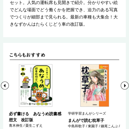
セット。人気の運転席も見開きで紹介。分かりやすい絵
でどんな場面でどう働くかを把握でき、迫力のある写真
でつくりが細部まで見られる。最新の車種も大集合！大
きなずかんはたらくじどう車の改訂版。
必ず書ける あなうめ読書感
学研学習まんがシリーズ
想文 改訂版
まんがで読む枕草子
青木伸生 / 粟生こずえ
/
中島和歌子 / 東園子 / 鎌尾こんぶ /