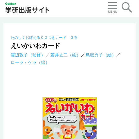
たのしくおぼえるＣＤつきカード ３巻
えいかいわカード
渡辺敦子（監修）
若井丈二（絵）
鳥取秀子（絵）
ローラ・ゲラ（絵）