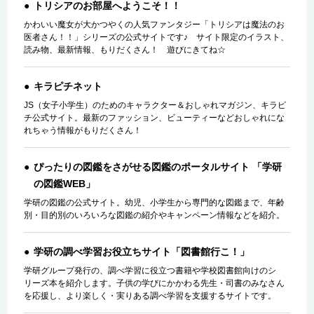
トリシアのお部屋へようこそ！！
かわいい魔女が大かつやくの人気ファンタジー「トリシアは魔法のお
医者さん！！」シリーズの公式サイトです♪ サイト限定のイラスト、
読み物、最新情報、もりだくさん！ 遊びにきてね☆
キラピチネット
JS（女子小学生）のためのキャラクター＆おしゃれマガジン、キラピ
チ公式サイト。最新のファッション、ビューティーなどおしゃれにな
れちゃう情報がもりだくさん！
ぴったりの図鑑をさがせる図鑑のポータルサイト 「学研
の図鑑WEB」
学研の図鑑の公式サイト。幼児、小学生から専門的な図鑑まで、年齢
別・目的別のいろいろな図鑑の紹介やキャンペーン情報などを紹介。
学研の調べ学習お役立ちサイト「図書館行こ！」
学研グループ発行の、調べ学習に役立つ書籍や学校図書館向けのシ
リーズ本を紹介します。子供の学びにかかわる先生・司書のみなさん
を応援し、より楽しく・実りある調べ学習を支援するサイトです。