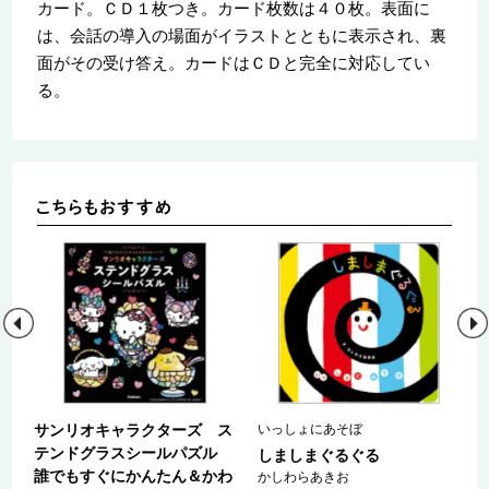
カード。ＣＤ１枚つき。カード枚数は４０枚。表面に
は、会話の導入の場面がイラストとともに表示され、裏
面がその受け答え。カードはＣＤと完全に対応してい
る。
サンリオキャラクターズ ス
いっしょにあそぼ
テンドグラスシールパズル
つ
しましまぐるぐる
誰でもすぐにかんたん＆かわ
かしわらあきお