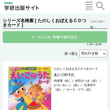
シリーズ名検索 [ たのしくおぼえるＣＤつ
ジャンル一
きカード ]
覧
1-3件 / 全3件
並べ替え
たのしくおぼえるＣＤつきカード
えいごのうた
内海博（絵）
／
赤羽さつき（絵）
／
ひろいれいこ（絵）
／
石津淳子
（絵）
／
ローラ・ゲラ（絵）